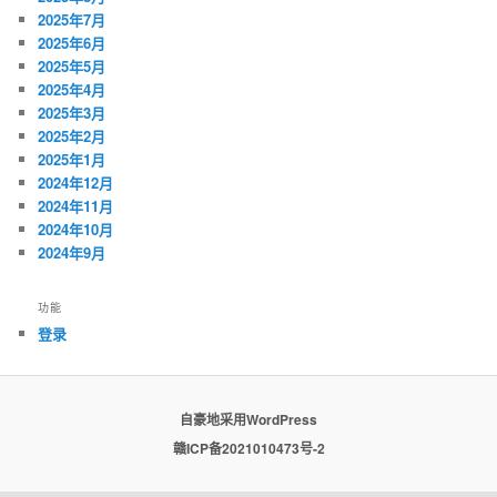
2025年7月
2025年6月
2025年5月
2025年4月
2025年3月
2025年2月
2025年1月
2024年12月
2024年11月
2024年10月
2024年9月
功能
登录
自豪地采用WordPress
赣ICP备2021010473号-2