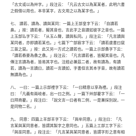
「古文或以為艸字。」段注云：「凡云古文以為某某者，此明六書
之假借以用也，本非某字，古文用之以為某字也。」
七、 讀若、讀為、讀與某同：一篇上王部皇字下云：「自讀若
鼻。」按：讀若者，擬其音也，言此字之音讀如彼字之音也。一篇
上玉部㺨字下云：「从玉厶聲，讀與私同。」段注云：「凡言讀與
某同者，亦即讀若某也。」七篇下宀部㝮字下云：「讀若虞書曰竄
三苗之竄。」按：此又另一方式之讀若也。一篇上示部䄟字下云：
「讀若舂麥為䄟之䄟。」段注云：「凡言讀若者，皆擬其音也。凡
傳注言讀為者，皆易其字也。注經必兼茲二者，故有讀為，有讀
若，讀為一言讀曰，讀若一言讀如，字書但言其本字音，故有讀若
無讀為也。」
八、 一曰：一篇上示部禋字下云：「一曰精意以享為禋。」段注
曰：「凡義有兩岐者，出一曰之例。」一篇下艸部藋字下云：「一
曰拜商藋。」段注曰：「說文言一曰者有二例，一是兼採別說，一
是同物二名。」
九、 同意：四篇上羊部羊字下云：「與牟同意。」段注曰：「凡
言某與某同意者，皆謂其製字之意同也。」五篇上工部工字下云：
「與巫同意。」段注云：「凡言某與某同意者，皆謂字形之意有相