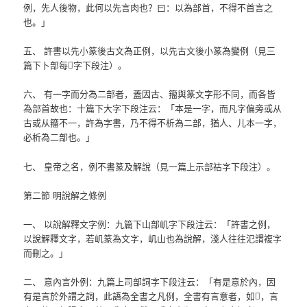
例，先人後物，此何以先言肉也？曰：以為部首，不得不首言之
也。」
五、 許書以先小篆後古文為正例，以先古文後小篆為變例（見三
篇下卜部每𠧩字下段注）。
六、 有一字而分為二部者，蓋因古、籀與篆文字形不同，而各皆
為部首故也：十篇下大字下段注云：「本是一字，而凡字偏旁或从
古或从籀不一，許為字書，乃不得不析為二部，猶人、儿本一字，
必析為二部也。」
七、 皇帝之名，例不書篆及解說（見一篇上示部祜字下段注）。
第二節 明說解之條例
一、 以說解釋文字例：九篇下山部㞦字下段注云：「許書之例，
以說解釋文字，若㞦篆為文字，㞦山也為說解，淺人往往氾謂複字
而刪之。」
二、 意內言外例：九篇上司部詞字下段注云：「有是意於內，因
有是言於外謂之詞，此語為全書之凡例，全書有言意者，如𣣧，言