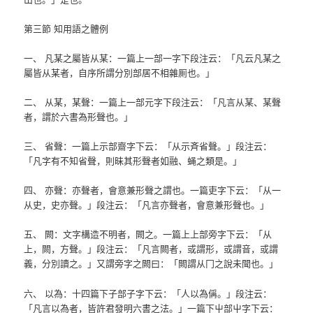
第三節 知用語之體例
一、 凡某之屬皆从某：一篇上一部一字下段注云：「凡云凡某之
屬皆从某者，自序所謂分別部居不相雜厠也。」
二、 从某，某聲：一篇上一部元字下段注云：「凡言从某、某聲
者，謂於六書為形聲也。」
三、 省聲：一篇上示部齋字下云：「从示斉省聲。」段注云：
「凡字有不知省聲，則昧其形聲者如融、蝇之類是。」
四、 亦聲：亦聲者，會意兼形聲之謂也。一篇吏字下云：「从一
从史，史亦聲。」段注云：「凡言亦聲者，會意兼形聲也。」
五、 闕：文字構造不明者，闕之。一篇上上部旁字下云：「从
上，闕，方聲。」段注云：「凡言闕者，或謂形，或謂音，或謂
義，分別讀之。」又謂旁字之闕曰：「闕謂从冂之說未聞也。」
六、 以為：十四篇下子部子字下云：「人以為偁。」段注云：
「凡言以為者，皆許君發明六書之法。」一篇下屮部屮字下云：