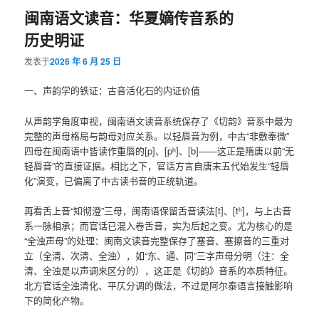
闽南语文读音：华夏嫡传音系的
历史明证
发表于
2026 年 6 月 25 日
一、声韵学的铁证：古音活化石的内证价值
从声韵学角度审视，闽南语文读音系统保存了《切韵》音系中最为
完整的声母格局与韵母对应关系。以轻唇音为例，中古“非敷奉微”
四母在闽南语中皆读作重唇的[p]、[pʰ]、[b]——这正是隋唐以前“无
轻唇音”的直接证据。相比之下，官话方言自唐末五代始发生“轻唇
化”演变，已偏离了中古读书音的正统轨道。
再看舌上音“知彻澄”三母，闽南语保留舌音读法[t]、[tʰ]，与上古音
系一脉相承；而官话已混入卷舌音，实为后起之变。尤为核心的是
“全浊声母”的处理：闽南文读音完整保存了塞音、塞擦音的三重对
立（全清、次清、全浊），如“东、通、同”三字声母分明（注：全
清、全浊是以声调来区分的），这正是《切韵》音系的本质特征。
北方官话全浊清化、平仄分调的做法，不过是阿尔泰语言接触影响
下的简化产物。