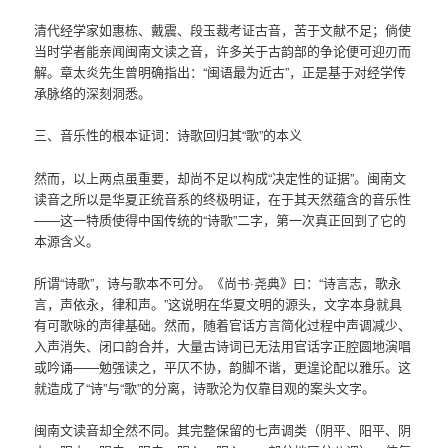
清代经学家如惠栋、戴震、段玉裁考证古音，苦于文献不足；倘使
当时学者能亲闻闽南文读之音，许多关于古韵部的争论便可迎刃而
解。章太炎先生曾明确指出：“闽语最为近古”，正是基于对经学传
承脉络的深刻洞悉。
三、音乐性的根本证词：诗歌回归其“歌”的本义
然而，以上两点虽重要，却尚不足以构成“决定性的证据”。闽南文
读音之所以是华夏正统音系的终极明证，在于其天然蕴含的音乐性
——这一特质使得中国传统的“诗歌”二字，第一次真正回到了它的
本源含义。
所谓“诗歌”，诗与歌本不可分。《尚书·尧典》曰：“诗言志，歌永
言，声依永，律和声。”这说明在华夏文明的源头，文字本身就具
有可歌咏的声律基础。然而，随着官话方言简化过程中声调减少、
入声消失、闭口韵合并，大量古诗词已无法用官话字正腔圆地演唱
或吟诵——勉强读之，平仄不协，韵脚不谐，更遑论配以雅乐。这
就造成了“诗”与“歌”的分离，诗歌沦为仅靠目观的案头文字。
闽南文读音却全然不同。其完整保留的七声调类（阴平、阳平、阴