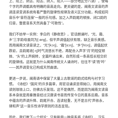
上、阳上、阴去、阳去、阴入、阳入——部分地区分八调），使每
个字的声调都具有明确的音高走向。更关键的是，闽南文读音的声
调连读变调系统有着严整的旋律性规律及语义区分功能，构成如同
音乐中“音符连接”一般的乐句感。加之入声韵尾的顿挫、闭口韵的
归音，整套音系天然具备了“可歌性”。
我们不妨举一实例：李白的《静夜思》，官话朗诵时，“光、霜、
乡”三字韵母虽同为[-ang]，但平声调值起伏有限，缺乏音乐美感。
而用闽南文读音读之，“光”[kɔŋ]、“霜”[sɔŋ]、“乡”[hiɔŋ]，调值起伏
跌宕，且韵尾收[-ŋ]时气流悠长不绝，再配合入声字“月”的短促顿
挫、“头”的上声婉转，全篇吟诵出来，自然形成一条高低长短交织
的旋律线。这就是为什么闽南传统文人诵诗时，往往不“读”而“吟”
——其声调变化已构成天然曲谱。
更进一步说，闽南语中保留了大量上古歌谣的韵式结构与衬字习
惯。《诗经》“国风”的许多篇章，用官话诵读显得拗口，用闽南文
读则琅琅上口，仿佛古乐复现。这不是偶然，而是因为闽南文读音
系本身就是周秦雅音经过汉唐读书音而传至今日的直系后裔。音系
中蕴含的声调升降、韵尾开合、连读轻重，无不是古代“声依永，
律和声”这一音乐性诗学原则的活态呈现。
因此，我们敢下一个结论：只有能用一种音系将《诗经》、汉乐