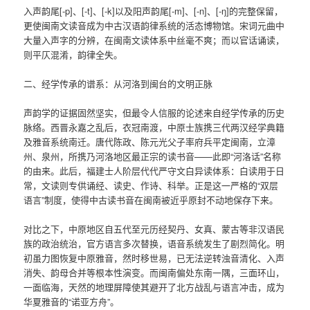
入声韵尾[-p]、[-t]、[-k]以及阳声韵尾[-m]、[-n]、[-ŋ]的完整保留，
更使闽南文读音成为中古汉语韵律系统的活态博物馆。宋词元曲中
大量入声字的分辨，在闽南文读体系中丝毫不爽；而以官话诵读，
则平仄混淆，韵律全失。
二、经学传承的谱系：从河洛到闽台的文明正脉
声韵学的证据固然坚实，但最令人信服的论述来自经学传承的历史
脉络。西晋永嘉之乱后，衣冠南渡，中原士族携三代两汉经学典籍
及雅音系统南迁。唐代陈政、陈元光父子率府兵平定闽南，立漳
州、泉州，所携乃河洛地区最正宗的读书音——此即“河洛话”名称
的由来。此后，福建士人阶层代代严守文白异读体系：白读用于日
常，文读则专供诵经、读史、作诗、科举。正是这一严格的“双层
语言”制度，使得中古读书音在闽南被近乎原封不动地保存下来。
对比之下，中原地区自五代至元历经契丹、女真、蒙古等非汉语民
族的政治统治，官方语言多次替换，语音系统发生了剧烈简化。明
初虽力图恢复中原雅音，然时移世易，已无法逆转浊音清化、入声
消失、韵母合并等根本性演变。而闽南偏处东南一隅，三面环山，
一面临海，天然的地理屏障使其避开了北方战乱与语言冲击，成为
华夏雅音的“诺亚方舟”。