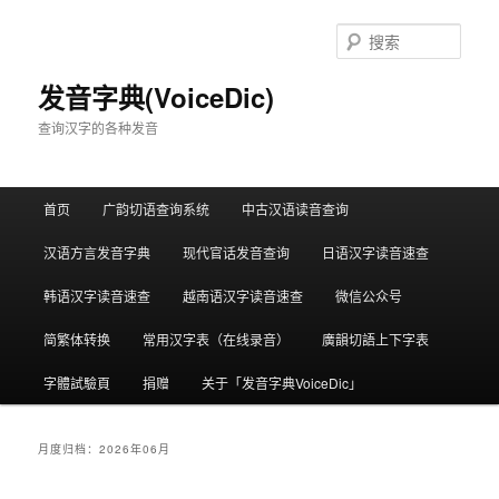
跳
跳
至
至
搜
主
副
索
内
内
发音字典(VoiceDic)
容
容
查询汉字的各种发音
区
区
域
域
主
首页
广韵切语查询系统
中古汉语读音查询
页
汉语方言发音字典
现代官话发音查询
日语汉字读音速查
韩语汉字读音速查
越南语汉字读音速查
微信公众号
简繁体转换
常用汉字表（在线录音）
廣韻切語上下字表
字體試驗頁
捐赠
关于「发音字典VoiceDic」
月度归档：
2026年06月