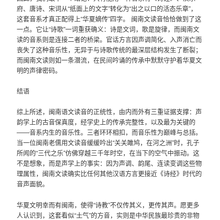
府、唐诗、宋词从“纸面上的文字”转化为“出之以口的活态乐章”，
这套音系才真正配得上“华夏嫡传”四字。 闽南文读音恰恰做到了这
一点。它让“诗歌”一词重获确义：诗是文词，歌是旋律，而闽南文
读的音系则是连接二者的桥梁。官话方言因声调简化、入声消亡而
丧失了这种音乐性，无异于与诗歌传统的最深层结构发生了断裂；
而闽南文读则如一条潜流，在民间吟诵的传承中默默守护着华夏文
明的声律密码。
结语
综上所述，闽南语文读音的正统性，由内而外有三重证据支撑：声
韵学上的古音保真度，经学史上的传承完整性，以及最为关键的
——音系内生的音乐性。三者环环相扣，而音乐性为巅峰与总括。
当一位闽南老儒用文读音缓缓吟出“关关雎鸠，在河之洲”时，孔子
所闻的“三代之乐”仿佛穿越三千年时空，在当下的空气中振动。这
不是想象，而是声学上的事实：因为声调、韵尾、连读变调这些物
理属性，闽南文读确实比任何其他汉语方言更接近《诗经》时代的
音声面貌。
华夏文明幸而有闽南，使得“诗教”不仅传其义，更传其声。愿更多
人认识到，这套看似“土气”的方音，实则是中华民族最珍贵的非物