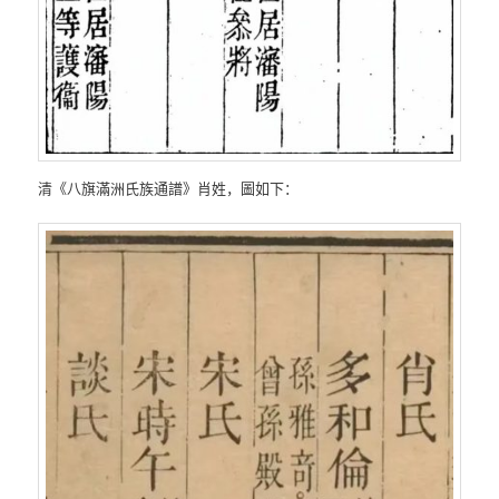
清《八旗滿洲氏族通譜》肖姓，圖如下：