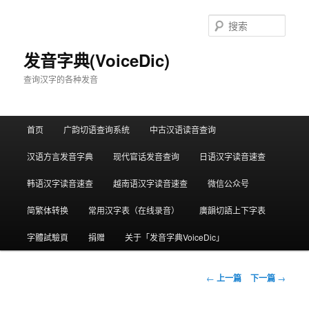
跳
至
搜
主
索
内
发音字典(VoiceDic)
容
查询汉字的各种发音
区
域
主
首页
广韵切语查询系统
中古汉语读音查询
页
汉语方言发音字典
现代官话发音查询
日语汉字读音速查
韩语汉字读音速查
越南语汉字读音速查
微信公众号
简繁体转换
常用汉字表（在线录音）
廣韻切語上下字表
字體試驗頁
捐赠
关于「发音字典VoiceDic」
文
←
上一篇
下一篇
→
章
导