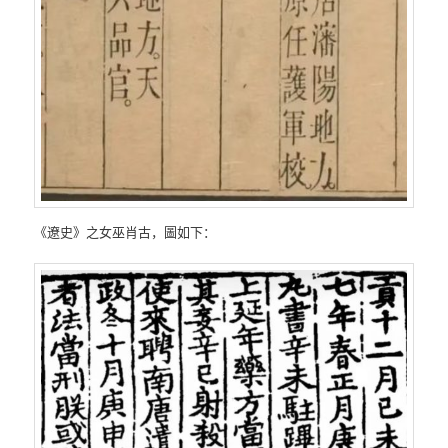
《遼史》之女巫肖古，圖如下：