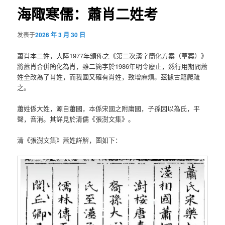
航
海陬寒儒：蕭肖二姓考
发表于
2026 年 3 月 30 日
蕭肖本二姓，大陸1977年頒佈之《第二次漢字簡化方案（草案）》
將蕭肖合併簡化為肖，雖二簡字於1986年明令廢止，然行用期間蕭
姓全改為了肖姓，而我國又確有肖姓，致增麻煩。茲據古籍爬疏
之。
蕭姓係大姓，源自蕭國，本係宋國之附庸國，子孫因以為氏，平
聲，音消。其詳見於清儒《張澍文集》。
清《張澍文集》蕭姓詳解，圖如下：