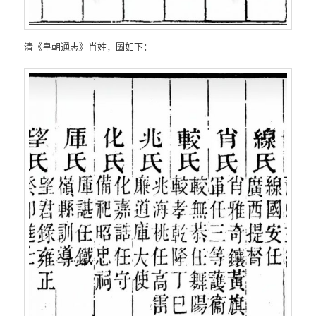
清《皇朝通志》肖姓，圖如下：