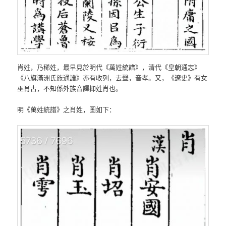
肖姓，乃稀姓，最早見於明代《萬姓統譜》，清代《皇朝通志》
《八旗滿洲氏族通譜》亦有收列，去聲，音孝。又，《遼史》有女
巫肖古，不知係外族音譯抑姓肖也。
明《萬姓統譜》之肖姓，圖如下：