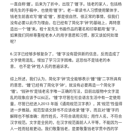
一直自称‘鍾’。后来为了折中，出现了‘锺’字。钱老的家人，包括杨
绛先生的手稿中，也使用‘锺’字”。老一辈读书人习惯使用繁体字，
钱老生前喜欢写“鍾”或“锺”，那是很自然、很正常的事情，但我们
没有必要以此作为理由，在已经有了简化字“钟”的基础上，再特意
造出一个“锺”来。程十发先生书画作品的署名和印章都用“髮”字，
如果我们同样尊重程老本人的用字意愿和习惯，那又该如何处理
呢？
6.汉字已经够多够复杂了，“锺”字没有提供新的信息，反而造成了
文字使用混乱，增加了学习汉字困难。这恐怕不是钱老的本
意， 也不是“钟”姓人氏的普遍诉求。
综上所述，我们认为，简化字“钟”完全能够表示“鍾”“鐘”二字所具有
的意思，“鍾”已经有了简化字“钟”，就没有必要再造一个简化字
“锺”。“钱钟书”是钱老名字唯一正确的写法，目前出版物中文字混
乱的现象应该予以纠正。“锺”字尽管在社会语言生活中有一定使用
量，尽管已经进入2013 年版《通用规范汉字表》，其“规范”性值得
进一步推敲。规范型语文辞书不应该收录“锺”字，而且对“锺”字的
解释也不够准确：用作姓氏，不符合语用实际；用作人名，不符合
汉字规范。文字是全民的，在汉字规范面前人人平等，不能因为一
人一姓而轻易更动。我们敬重钱老，是要敬重钱老学贯中西的学