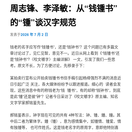
航
周志锋、李泽敏：从“钱锺书”
的“锺”谈汉字规范
发表于
2026 年 7 月 2 日
钱老的名字应写作“钱锺书”，还是“钱钟书”？这个问题已有多篇文
章讨论过了，见仁见智，意见不一。近日从网上看到《“钱锺书”还
是“钱钟书”?〈咬文嚼字〉主编详解》 一文，引发了我们一些思
考。原文不长，为了方便讨论，先移录于下：
某拍卖行宣布公开拍卖钱锺书书信手稿引起杨绛强烈不满的消息近
日引起广泛 关注，各大媒体纷纷予以跟进报道。细心的 读者会发
现，这些消息中有的称钱老为“钱 锺书”，有的却称“钱钟书”，到底
是此“锺”还是彼“钟”？记者今日采访了《咬文嚼字》原主编、知名
文字学家郝铭鉴先生。
郝铭鉴表示，钟字现在可见的共有 4种写法：钟、锺、鍾、鐘。其
中后二者为繁体字。鍾（锺），意为感情集中，如锺情、锺爱、情
有独锺等， 也可作姓氏。这是钱老名字的原用字，意即他特别喜