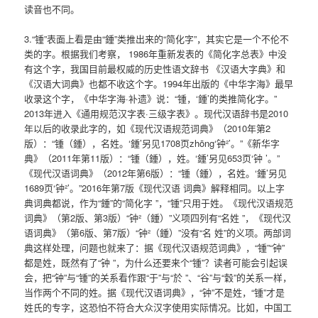
读音也不同。
3.“锺”表面上看是由“鍾”类推出来的“简化字”，其实它是一个不伦不
类的字。根据我们考察， 1986年重新发表的《简化字总表》中没
有这个字，我国目前最权威的历史性语文辞书 《汉语大字典》和
《汉语大词典》也都不收这个字。1994年出版的《中华字海》最早
收录这个字，《中华字海·补遗》说：“锺，‘鍾’的类推简化字。”
2013年进入《通用规范汉字表·三级字表》。现代汉语辞书是2010
年以后的收录此字的，如《现代汉语规范词典》（2010年第2
版）：“锺（鍾），名姓。‘鍾’另见1708页zhōng‘钟²’。”《新华字
典》（2011年第11版）：“锺（鍾），姓。‘鍾’另见653页‘钟 ’。”
《现代汉语词典》（2012年第6版）：“锺（鍾），名姓。‘鍾’另见
1689页‘钟²’。”2016年第7版《现代汉语 词典》解释相同。以上字
典词典都说，作为“鍾”的“简化字 ”，“锺”只用于姓。《现代汉语规范
词典》（第2版、第3版）“钟²（鍾）”义项四列有“名姓 ”，《现代汉
语词典》（第6版、第7版）“钟²（鍾）”没有“名 姓”的义项。两部词
典这样处理，问题也就来了：据《现代汉语规范词典》，“锺”“钟”
都是姓，既然有了“钟 ”，为什么还要来个“锺”？读者可能会引起误
会，把“钟”与“锺”的关系看作跟“于”与“於 ”、“谷”与“穀”的关系一样，
当作两个不同的姓。据《现代汉语词典》，“钟”不是姓，“锺”才是
姓氏的专字，这恐怕不符合大众汉字使用实际情况。比如，中国工