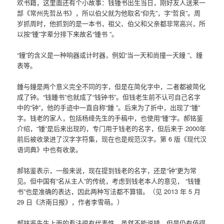
欢书籍，这里面还有个小故事：钱锺书出生当日，刚好友人送来一
部《常州先哲丛书》，所以伯父就为他取名“仰先”，字“哲良”。周
岁抓周时，他抓到的是一本书，祖父、伯父和父亲都非常高兴，所
以按“锺”字辈分排下来故名“锺书 ”。
“鐘”的含义是一种响器或计时器，例如“当一天和尚撞一天鐘 ”、鐘
表等。
鍾与鐘是两个意义完全不同的字，但是在简化字中，二者都被简化
成了钟。“钱鍾书”也就成了“钱钟书”。但钱老生前不认可自己名字
中的“钟”，他的手迹中一直自称“鍾 ”。后来为了折中，出现了“锺”
字。钱老的家人，包括杨绛先生的手稿中，也使用“锺”字。郝铭鉴
介绍，“锺”是后来出现的，专门用于钱老的名字，但后来于 2000年
前后被收录进了汉字字符集，现在也是规范汉字。第 6 版《现代汉
语词典》中也有收录。
郝铭鉴表示，一般来说，现在提到钱老的名字，还是“钟”更为常
见。但中国有“名从主人”的传统，考虑到钱老本人的意见， “钱锺
书”也是准确的表达，因此两种写法都不算错。（见 2013 年 5 月
29 日《济南日报》，作者李雪萌。）
郝铭鉴先生上面的看法很有代表性，虽然不能说错，但是仍有值得