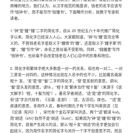
商榷的地方。我们认为，从汉字规范的角度讲，钱老的名字应该写
作“钱钟书”，而不能写作“钱锺书”。下面略作分析，就教于专家和
读者。
1.“钟”是“鍾”“鐘”二字的简化字，自从 20 世纪五六十年代推广简化
字以来，简化字已经深入人心。大家都知道，“钟”与“鍾”是完全等
义的，不管钱老名字是取义于“鍾情”的“鍾”，还是取义于“鍾字辈”的
“鍾”，“鍾”写作“钟”，命名之意丝毫不受影响。同样，“錢鍾書”写作
“钱钟书”，也丝毫不会改变钱老在人们心目中的形象和地位。
2. 简化字和繁体字绝大多数是一对一的关系，但也有一对二、一对
三甚至一对四的，这种情况出现在人名中的也不少。比如著名画家
程十 发，“发”是“發”“髮”二字的简化字，“發”是发射的意思，读fā；
“髮”是头发的意思，读fà 。“程十发”繁体当作“程十髮”（来源于《说
文解字》“程，十髮为程”）。著名学者胡适，“适”是“適”的简化字。
但“适”字古代就有，《玉篇 ·辵部》：“适，古活切。疾也。 ”“适”是
疾速的意思，多用作人名，春秋时期孔子有个学生叫南宫适（见
《论语 ·宪问》），宋代有个金石学家叫洪适，两个“适”都读 kuò。
而“胡适（shì)”自然不是“胡适（kuò)”。如果因为“钟”是“鍾”和“鐘”的
简化字，容易产生歧义的话，那么“程十发”“胡适”的名字更加会引
起歧义，因为用作名字的简化字与另外一个字不但意思不同，而且