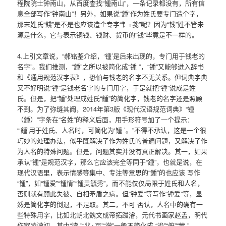
程院院士钟南山，从百度查找“锺南山”，一条记录都没有，所有信
息全部写作“钟南山”！另外，如果说“鍾”作为姓氏要专门造个字，
那末姓氏“錢”是不是也应该造个专字“钅+戔”呢？因为“钱”姓不管来
源是什么，它与表示铜钱、钱财、货币的“钱”毕竟是不一样的。
4.上引文章说，“郝铭鉴介绍，‘锺’是后来出现的，专门用于钱老的
名字”。我们推测，“鍾”之所以被简化成“锺 ”，“锺”又能够进入辞书
和《通用规范汉字表》，恐怕与钱老的名字不无关系。但词典字典
又不好明说“锺”是钱老名字的专门用字，于是就把“锺”说成是姓
氏。但是，把“锺”处理成姓氏“鍾”的简化字，钱老的名字还是照顾
不到。为了弥缝其阙，2014年第3版《现代汉语规范词典》“锺
（鍾）”字条在“名姓”的释义后面，用手形符号加了一个提示：
“‘鍾’用于姓氏、人名时，可简化为‘锺 ’。”不得不承认，这是一个很
巧妙的处理办法，似乎既解决了作为姓氏的普遍问题，又解决了作
为人名的特殊问题。但是，问题其实并没有真正解决。其一，如果
承认“锺”是规范汉字，那么它应该完全等同于“鍾”，也就是说，在
现代汉语里，表示情感等集中、专注等意思的“鍾”的也应该 写作
“锺”，如“锺爱”“锺情”“锺灵毓秀”，而不能仅仅局限于姓氏和人名，
否则就有顾此失彼、自相矛盾之病。但“钟爱”等写作“锺爱”等，显
然是简化字的倒退，不足取。其二，不可 否认，人名中的确有一
些特殊用字，比如北朝北魏文成帝拓跋濬，元代书画家赵孟，明代
作家凌濛初，其中“濬 ”“兆+页”“濛”一般不简化成 “浚”“俯”“蒙 ”。