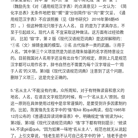
（魏励先生《对〈通用规范汉字表〉的点滴意见》一文认为：《简
化字总表》无条件地把“穀”“嚮”“濛”分别简作“谷”“向”“蒙”欠妥，《通
用规范汉字表》不应该照搬（见《辞书研究》 2016年第6期45
页）。）但这种情况只限于古人人名， 目 的是为了求真存古，不
至于引起歧义。现代人名 不宜采取这种做法。这方面有过经验教
训， 比如 “镕”字，第 2 版《现代汉语规范词典》是这样解释的：
“①名〈文〉熔铸金属的模型。②名 古代指矛一类的武器。③用于
人名。”其中第三个义项显然是为前总理朱镕基的名字而特意设立
的。目前我国对人名用字还没有出台专门的规定，原则上凡是规范
汉字都可以用作名字，辞书自然也不需要为每个汉字增设一个“用
于人名”的义项。第3版《现代汉语规范词典》注意到了这个问题，
删除了义项三，这是完全正确的。
5.“名从主人”不能没有约束。众所周知，对于有特殊读音和意义的
地名、人名，在语言文字规范的时候，有一个“名从主人”原则。但
这一原则在具体使用过程中是非常谨慎的，是要受到许多因素制约
的。比如，陈寅恪先生名字中的“恪”有kè 和què两读，但在1985年
12月公布的《普通话异读词审音表》中，明确规定“恪”统读为kè；
第2版、第3版《现代汉语规范词典》“恪”字下都有特别提示：“统读
kè,不读gè或què。”因为如果一味地“名从主人”，规范也就无从说起
了。上引文章说，“钱老生前不认可自己名字中的‘钟 ’，钱老手迹中