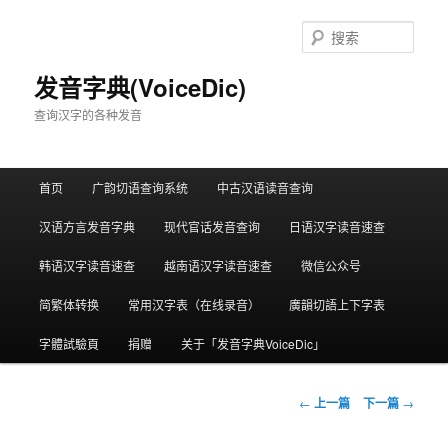
跳
至
搜
主
索
内
发音字典(VoiceDic)
容
查询汉字的各种发音
区
域
主
首页
广韵切语查询系统
中古汉语读音查询
页
汉语方言发音字典
现代官话发音查询
日语汉字读音速查
韩语汉字读音速查
越南语汉字读音速查
微信公众号
简繁体转换
常用汉字表（在线录音）
廣韻切語上下字表
字體試驗頁
捐赠
关于「发音字典VoiceDic」
文
←
上一篇
下一篇
→
章
导