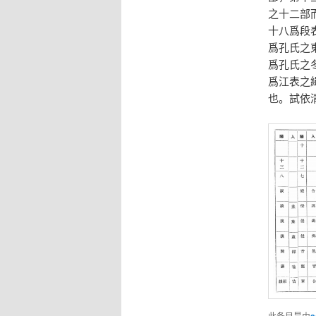
之十二部
十八爲段
爲孔氏之
爲孔氏之
爲江表之
也。試依
此条目是由