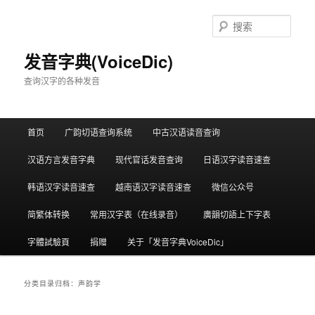
跳
跳
至
至
搜
主
副
索
内
内
发音字典(VoiceDic)
容
容
查询汉字的各种发音
区
区
域
域
主
首页
广韵切语查询系统
中古汉语读音查询
页
汉语方言发音字典
现代官话发音查询
日语汉字读音速查
韩语汉字读音速查
越南语汉字读音速查
微信公众号
简繁体转换
常用汉字表（在线录音）
廣韻切語上下字表
字體試驗頁
捐赠
关于「发音字典VoiceDic」
分类目录归档：
声韵学