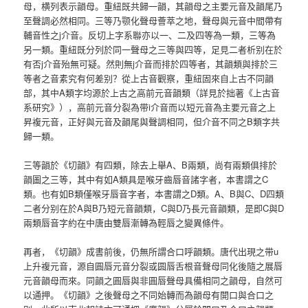
母，横列表示韻母。重紐既共歸一韻，其韻母之主要元音及韻尾乃
至聲調必然相同。三等乃颚化聲母薈萃之地，聲母與元音中間帶有
輔音性之j介音。反切上字系聯亦以一、二及四等為一類，三等為
另一類。重紐既分列於同一聲母之三等與四等，足見二者析别在於
有否j介音殆無可疑。然則無j介音而排於四等者，其韻類與排於三
等者之音素究有何差别？從上古音觀察，重紐固來自上古不同韻
部，其中A類字均源於上古之高前元音韻類（詳見於拙著《上古音
系研究》），高前元音分裂為带i介音而以短元音為主要元音之上
昇複元音，正好與元音及韻尾與聲調相同，但介音不同之B類字共
歸一類。
三等韻於《切韻》有四類，除去上舉A、B兩類，尚有兩類俱排於
韻圖之三等，其中有如A類具是喉牙齒唇音諸字者，本書謂之C
類。也有如B類僅喉牙唇音字者，本書謂之D類。A、B與C、D四類
二者分别在於A與B乃短元音韻類，C與D乃長元音韻類，是即C與D
兩類唇音字約在中唐由雙唇漸轉為輕唇之變異條件。
再者，《切韻》成書前後，仍無所謂合口呼韻類。唐代出現之带u
上升複元音，源自圓唇元音分裂或圆唇舌根音聲母同化後隨之展唇
元音韻母而來。同韻之圓唇與非圓唇聲母具備相同之韻母，自然可
以通押。《切韻》之後聲母之不同始轉而為韻母有開口與合口之