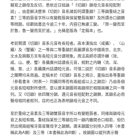
擬寫之韻母及反切，悉依近日拙論「《切韻》韻母元音長短配對
説」，由是解决歷來《切韵》音系諸如何謂重韻？三等韻重紐之音
素？三等韵唇音字所以有變輕唇與保留雙唇兩類？及所謂合口韻類
等問题。综觀拙書迄今逾三十年，内容已無慮三變。「齊一變而至
於魯，魯一變而至於道。」允稱是版為「定稿本」也。
考前賢謂《切韻》音系元音有長短者。高本漢指出〈咸攝〉、〈山
攝〉及〈蟹攝〉之一等與二等重韻於高麗譯音及中國南京、北京、
文水及興縣方言有長短元音分讀現象。周法高師亦謂外轉〈效、
咸、山、梗、蟹〉各攝廣州話讀長元音，相對之内轉〈流、深、
臻、曾、止〉各攝廣州話讀短元音。可惜二説於《切韻》音系韻母
之闡釋均未周遍。定稿本於《切韻》音系之揭示，蓋指出各等重韻
（参看書末〈附表一〉同攝同等而有兩組或以上之韻目）乃由各個
元音長短相對所使然，是以唐末韻圖将兩韻排於相隨兩轉之同一等
列。又《切韻》依四聲分韻，遇元音長短配對之韻類，其韻名必用
聲母相同者叙列，目的也正為表明韻母元音之不同。
至於重紐之音素及三等韻雙唇音字所以有變輕唇者，同様與韻母元
音之長短有關。重紐指某些三等韻在同一韻内雖開合口相若，但仍
然出現兩組喉牙唇音聲母字之韻類。唐末韻圖分别排入四等（本書
稱此為A類）及三等（本書稱此為B類）。按韻圖以縱列表示聲