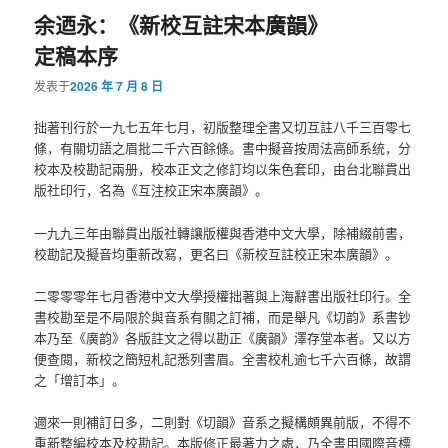
余迺永：《新校互註宋本廣韻》
定稿本序
发表于
2026 年 7 月 8 日
拙著刊行於一九七五年七月，初版整理全書又切互註八千三百零七
條，有關切語之眉批二千六百餘條。書中擬音按周法高師系统，分
校本及校勘記兩册，校本正文之修訂均以朱色套印，由台北聯貫出
版社印行，名為《互注校正宋本廣韻》。
一九九三年由聯貫出版社轉讓版權與香港中文大學，除補綴前書，
校勘記及擬音均重新改寫，更名曰《新校互註校正宋本廣韻》。
二零零零年七月香港中文大學授權拙著與上海辭書出版社印行。全
書校勘至是不局限於與音系有關之訂補，而是舉凡《切韵》系書钞
本乃至《廣韵》各版註文之得以勘正《廣韻》澤存堂本者。又以方
便查閱，新校之簡短札記悉列書眉。全書校札逾七千六百條，故謂
之「增訂本」。
邇來一則補訂日多，二則對《切韻》音系之擬構頗異前版，不得不
重新整編校本及校勘記。本版修正最著力之處，乃全書用國際音標