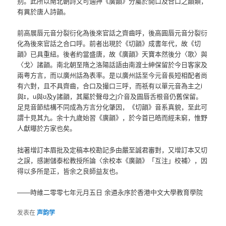
别。此所以南北朝詩文可通押《廣韻》分屬於開口及合口之韻類，
有異於唐人詩韻。
前高展唇元音分裂衍化為後來官話之齊齒呼，後高圓唇元音分裂衍
化為後來官話之合口呼。前者出現於《切韻》成書年代，故《切
韻》已具重紐。後者約當盛唐，故《廣韻》天寶本然後分〈歌〉與
〈戈〉諸韻。南北朝至隋之洛陽話語由南渡士紳保留於今日客家及
兩粤方言，而以廣州話為表率。是以廣州話至今元音長短相配者尚
有六對，且不具齊齒，合口及撮口三呼，而祇有以單元音為主之i
與ɪ，u與ʊ及y諸韻，其屬於聲母之j介音及圓唇舌根音仍舊保留。
足見音節結構不同成為方言分化肇因，《切韻》音系真貌，至此可
謂十見其九。余十九歲始習《廣韻》，於今首已皓而經未窮，惟野
人獻曝於方家也矣。
拙著增訂本眉批及定稿本校勘記多由嚴至誠君審對，又增訂本又切
之誤，感謝儲泰松教授所論〈余校本《廣韻》「互注」校補〉，因
得以多所是正，皆余之良師益友也。
——時維二零零七年元月五日 余遒永序於香港中文大學教育學院
发表在
声韵学