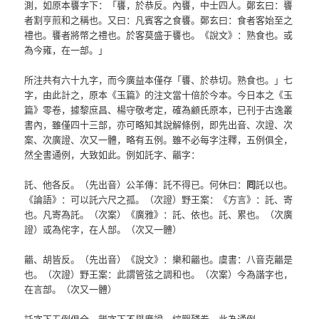
測，如原本饔字下：「饔，於恭反。內饔，中士四人。鄭玄曰：饔
者割亨煎和之稱也。又曰：凡賓客之食饔。鄭玄曰：食者客始至之
禮也。饔者將幣之禮也。於客莫盛于饔也。《說文》：熟食也。或
為今雍，在一部。」
所注共有六十九字，而今廣益本僅存「饔、於恭切。熟食也。」七
字，由此計之，原本《玉篇》的注文當十倍於今本。今日本之《玉
篇》零卷，據黎庶昌、楊守敬考定，確為顧氏原本，已刊于古逸叢
書內，雖僅四十三部，亦可略知其說解條例，即先出音、次證、次
案、次廣證、次又一體，略有五例。雖不必每字注釋，五例俱全，
然全書通例，大致如此。例如託字、龤字：
託、他各反。（先出音）公羊傳：託不得已。何休曰：
囘
託以也。
《論語》：可以託六尺之孤。（次證）野王案：《方言》：託、寄
也。凡寄為託。（次案）《廣雅》：託、依也。託、累也。（次廣
證）或為侘字，在人部。（次又一體）
龤、胡皆反。（先出音）《說文》：樂和龤也。虞書：八音克龤是
也。（次證）野王案：此謂管弦之調和也。（次案）今為諧字也，
在言部。（次又一體）
託字下五例俱全，龤字下不舉廣證，綜觀殘卷，此為通例。