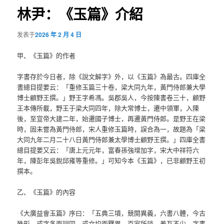
航
林尹：《玉篇》介紹
发表于
2026 年 2 月 4 日
甲、《玉篇》的作者
字書存於今日者，除《說文解字》外，以《玉篇》為最古。四庫全
書總目提要云：「重修玉篇三十卷，梁大同九年，黃門侍郎兼大學
博士顧野王撰。」野王字希馮。吳郡吳人，今按陳書卷三十，顧野
王本傳所載，野王于梁大同四年，除大常博士，遷中領軍，入陳
後，至宣帝大建二年，始遷國子博士，再遷黃門侍郎。是野王在梁
時，固未嘗為黃門侍郎，宋人重修玉篇時，誤合為一，故題為「梁
大同九年二月二十八日黃門侍郎兼太學博士顧野王撰。」四庫全書
總目提要又云：「唐上元元年，富春孫強增加字，宋大中祥符六
年，陳彭年吳銳邱雍等重修。」可知今本《玉篇》，已非顧野王初
撰本。
乙、《玉篇》的內容
《大廣益會玉篇》序曰：「五典三墳，競開異義，六書八體，今古
殊形，或字各而訓同，或文均而釋異，百家所談，差互不少，字書