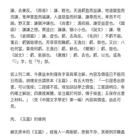
謙、去兼反。《周易》：謙、輕也。天道虧盈而益謙，地道變盈而
流謙，鬼神害盈而福謙，人道惡盈而好謙，謙尊而光，卑而不可
踰。野王案：謙猶沖讓也。《尚書》：滿招損、謙受益是也。《國
語》：謙謙之德。賈逵曰：謙謙、猶小小也。《說文》：謙、敬
也。《倉頡篇》：謙、虛也。虧、去為反。《毛詩》：不虧不崩。
箋云：虧猶毀壞也。芳菲菲而難虧。王逸曰：虧、歇也。又曰：八
柱何當，東南何虧。王逸曰：虧、𡙇也。《爾雅》：虧、毀也。
《說文》：虧、氣損也。《廣雅》：虧、去也。虧、以也。或為
「𧇾」字，在「兮」部。
如上列二條，今廣益本則僅有字音與單注解，內容及價值已不能同
日而語。胡樸安氏謂原本《玉篇》，有五大特色：「一引證悉出原
書，可以復按；二證據不孤，增加訓詁學之價值；三案語明白，有
的確之解說；四廣搜異體，並注屬於何部，傳于檢査；五保存古書
之材料。」（見《中國文字學史》第一編）內容與價值，由此可
見。
丙、《玉篇》的條例
顧氏原本的《玉篇》，經後人一再刪節，原貌不存，其條例亦難蠡