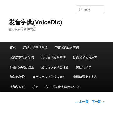
跳
至
搜
主
索
内
发音字典(VoiceDic)
容
查询汉字的各种发音
区
域
主
首页
广韵切语查询系统
中古汉语读音查询
页
汉语方言发音字典
现代官话发音查询
日语汉字读音速查
韩语汉字读音速查
越南语汉字读音速查
微信公众号
简繁体转换
常用汉字表（在线录音）
廣韻切語上下字表
字體試驗頁
捐赠
关于「发音字典VoiceDic」
文
←
上一篇
下一篇
→
章
导