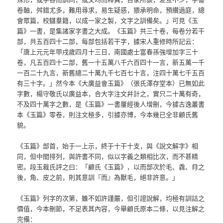
卷軸，舛錯尤多，難用尋求，易生疑惑，猥承明命，預纘過庭，總
會眾篇，校讎羣籍，以成一家之製，文字之訓備矣。」可見《玉
篇》一書，是集諸家字書之大成。《玉篇》共三十卷，每卷分若干
部，共五百四十二部，每部包括若干字，據宋人重修時所記云：
「唐上元元年甲戌歲四月十三日，南國處士富春孫強增加字三十
卷，凡五百四十二部，舊一十五萬八千六百四十一言，新五萬一千
一百二十九言，新舊總二十萬九千七百七十言，注四十萬七千五百
有三十字。」然今本《大廣益會玉篇》（張氏澤存堂本）已無如此
字數，楊守敬氏以廣益本，合大字注文幷計之，實只二十萬有奇，
不及四十萬字之數，是《玉篇》一書屢經後人增刪，今據古逸叢書
本《玉篇》零卷，則注文極多，引據亦博，今本幾已全非顧氏舊
貌。
《玉篇》部首，始于一上示，終于十干十支，與《說文解字》相
同，但中間排列，與許書不同，似以字義之類相比次，而不甚精
密。段玉裁氏評之曰：「顧氏《玉篇》，以而部次於毛、毳、冄之
後，角、皮之前，則其意訓『而』為獸毛，絕非許意。」
《玉篇》列字的次第，雖不如許謹嚴，但引證說解，均極有訓詁之
價值，今本刪節，不足表其內容，今舉顧氏原本二條，以見注解之
完備：