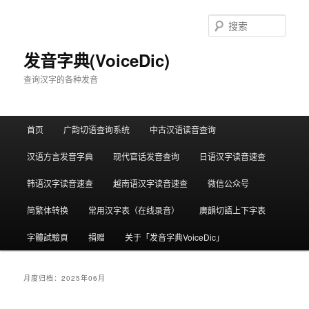
跳
跳
至
至
搜
主
副
索
内
内
发音字典(VoiceDic)
容
容
查询汉字的各种发音
区
区
域
域
主
首页
广韵切语查询系统
中古汉语读音查询
页
汉语方言发音字典
现代官话发音查询
日语汉字读音速查
韩语汉字读音速查
越南语汉字读音速查
微信公众号
简繁体转换
常用汉字表（在线录音）
廣韻切語上下字表
字體試驗頁
捐赠
关于「发音字典VoiceDic」
月度归档：
2025年06月