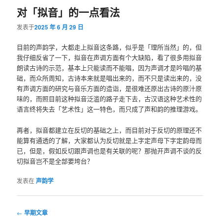
对「拟音」的一点看法
发表于
2025 年 6 月 29 日
目前的声韵学，大都走上拟音这条路，似乎是「理所当然」的，但
我仔细反省了一下，拟音在声调方面有个大缺陷，看了很多用拟音
朗读古诗的示范，基本上只能读而不能唱，因为声调才是吟唱的基
础，而众所周知，古诗本来就是唱出来的，而不只是读出来的，没
有声调方面的研究与音乐方面的造诣，是很难还原出古诗的原汁原
味的，而照目前这种拟音泛滥的路子走下去，古汉语这种艺术性的
语言终将失去「艺术性」这一特色，而只成了声和韵的推理游戏。
再者，拟音都建立在反切的基础之上，而目前对于反切的原理还不
能算有通透的了解，大家都认为反切就是上字定声母下字定韵母而
已，但是，假如反切跟声调也是有关联的呢？那抛开声调不谈的反
切拟音岂不是全部要垮台？
发表在
声韵学
文
←
早期文章