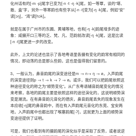
化州话有的[-m -p]尾字已变为[-n -t -ŋ -k]尾，如一等覃，谈的“堪、
敢、盒”字，另外一等寒韵也有些字从[-n -t]变为[-ŋ -k]尾，例如“安”
读[ɔŋ]，“渴”读[hɔk]。
就是在属于广州市的东圃、黄埔等地，也有[-ŋ -k]韵尾增多的迹
象：咸摄开口三等的乏、梵、凡、范韵就改读[-ŋ -k]尾，这是比读
[-n -t]尾更进一步的改变。
此外，上文的论述也显示了各地粤语里各摄有变化的韵常有相同的
情况，即动荡的总是那么些韵，这也是值得我们留意的。
3、一般认为，鼻音韵尾的演变途径是m → n→ ŋ → ø，入声韵尾
的演变途径则p → t → k → ʔ → ø。或许，我们可以把韵尾依照这
种途径变化的称之为“顺势变化”。从广东粤语辅音韵尾变化的情况
来考察，各地的韵尾主要是依照这样的途径演化的，这说明顺势演
变是潮流。在有鼻音韵元音化的德庆，鼻音韵尾丢失的现象发生在
本应收[-ŋ]尾的鼻音韵中，而在有入声韵尾元音化的东莞、宝安两
地，入声韵尾中也都出现了喉塞韵尾[-ʔ]，这就更为上面的顺势演
变途径提供了证明。
可是，我们也看到有的摄韵尾的演化似乎是采取了反势，或者说逆