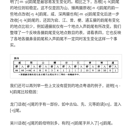
明了[-m -p]韵尾是最容易发生变化的。相比之下，舌根[-ŋ -k]韵尾
的地位则较稳定。这不仅是因为山、臻两摄原收[-n -t]韵尾的韵一
些地点改收[-ŋ -k]韵尾，咸、深两摄也有[-m -p]韵尾变化后进一步
改收[-ŋ -k]韵尾的，还因为宕、江、曾、梗、通五摄的韵尾有变化
的地点比较少，例如通摄就仅有一个地点入声韵尾有所改变。我们
整理了一个反映各摄韵尾变化地点数目的表，请看表四，它也反映
了各地各摄鼻音韵尾和入声韵尾不一定同时发生变化这样一个事
实。
我们还可以再列举一些上文没有提到的地点粤语的例子，说明[-ŋ -
k]韵尾比较稳固：
龙门话收[-n]尾的字有一部份，如中古仙、先、元等韵读[ɛŋ]，混入
[-ŋ]尾。
吴川话收[-ŋ]尾的韵母特别多，有的[-n]韵尾字并入了[-ŋ]韵尾。