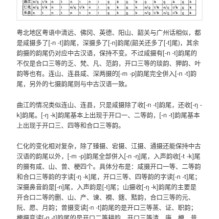
粤北地区粤语中清远、佛冈、英德、阳山、韶关与广州话相似，都
是咸摄多了[-n -t]韵尾，深摄多了[-n]韵尾(韶关还多了[-t]尾)，其余
韵摄的韵尾仍对应中古汉语，保持不变。不过咸摄有[-n -t]韵尾的
不仅是合口三等的乏、梵、凡、范韵，开口三等的琰韵、狎韵、叶
韵等也有。连山、连县咸、深两摄的[-m -p]韵尾完全併入[-n -t]韵
尾，另外的七摄韵尾则与中古汉语一致。
曲江的情况类似连山、连县，只是咸摄除了收[-n -t]韵尾，还收[-ŋ -
k]韵尾。[-ŋ -k]韵尾基本上出现于开口一、二等韵，[-n -t]韵尾基本
上出现于开口三、四等和合口三等韵。
仁化的变化相对复杂，除了臻摄、宕摄、江摄、通摄还能保持中古
汉语的韵尾以外，[-m -p]韵尾全部併入[-n -ŋ]尾，入声韵收[-t -k]尾
的摄有咸、山、曾、梗四个。具体分布是：咸摄开口一等、二等韵
和合口三等韵的字读[-ŋ -k]尾，开口三等、四等韵的字读[-n -t]尾；
深摄鼻音韵是[-n]尾，入声韵是[-t]尾；山摄收[-ŋ -k]韵尾的主要是
开合口二等的删、山、产、谏、襉、鎋、黠韵，合口三等的元、
阮、愿、月韵；曾摄变读[-n -t]韵尾的是开口三等蒸、证、职韵；
梗摄变读[-n -t]韵尾的是开口二等耕韵，开口三等清、庚、梗、昔