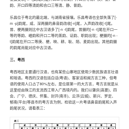
韵、开口四等清韵和合口三等清、静、昔韵。
乐昌位于粤北的最北端，与湖南省接壤。乐昌粤语也全部失落了[-
m -p]韵尾，咸、深两摄的鼻音韵改收[-n]尾，入声韵改收[-t]尾。
曾、梗两摄则比中古汉语多了[-n -t]韵尾，曾摄的[-n -t]尾在开口一
等的等韵、嶝韵和开口二等的蒸韵、证韵、职韵出现；梗摄的[-n -
t]韵尾在开口二等庚、梗、映、耕、耿、陌、麦韵出现。其他韵摄
的韵尾尚能对应中古汉语。
三、粤西
粤西地区主要通行汉语，也有某些山寨地区使用少数民族语言壮语
和瑶语。粤西的汉语包括白话(粤语)、客家话和闽方言三种，但粤
语的使用人口占了80%左右，是位居第一的大方言，粤方言就是从
这里经由珠江的支流西江带入广西境内的。我们以肇庆(高要)、四
会、广宁、德庆、怀集、封开(南丰)、云浮(云城)、新兴、罗定、
郁南(平台)等县市的粤方言为例，检验这一片粤语鼻音韵尾和入声
韵尾状况，请看表三：