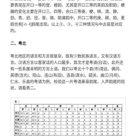
要表现在开口一等的登、嶝韵，尤其是开口三等的蒸韵及职韵；梗
摄的变化主要在开口三、四等，合口三等庚、梗、映、清、静、
劲、青、迥、径、昔、锡、陌诸韵中，开口二等的庚、耕、陌、麦
韵也有[-n -t]韵尾出现。以上②、③、④三种情况与中古音是对应
的。
二、粤北
粤北地区的语言和方言很复杂，既有少数民族语言，又有汉语方
言。汉语方言以客家话的人口最多，其次才是粤语(白话)，此外还
有一些系属未明的方言土语。我们以粤北十个县(市)清远、佛冈、
英德(浛光)、阳山、连山(布田)、连县(清水)、韶关、曲江(马坝)、
仁水、乐昌的粤语为例，检验这一片粤语鼻音韵尾、入声韵尾的现
状，请看表二。