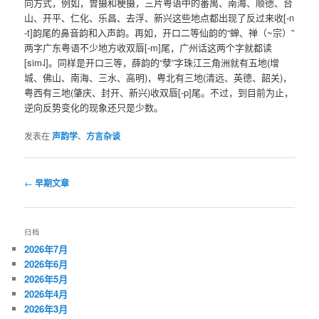
向方式，例如，曾摄和梗摄，三片粤语中的番禺、南海、顺德、台
山、开平、仁化、乐昌、去浮、新兴这些地点都出现了反过来收[-n
-t]韵尾的鼻音韵和入声韵。再如，开口二等仙韵的“蝉、禅（~宗）”
两字广东粤语不少地方收双唇[-m]尾，广州话这两个字就都读
[sim˨˩]。同样是开口三等，薛韵的“孽”字珠江三角洲就有五地(增
城、佛山、南海、三水、高明)，粤北有三地(清远、英德、韶关)，
粤西有三地(肇庆、封开、新兴)收双唇[-p]尾。不过，到目前为止，
逆向反势变化的现象还只是少数。
发表在
声韵学
、
方言杂谈
文
←
早期文章
章
导
航
归档
2026年7月
2026年6月
2026年5月
2026年4月
2026年3月