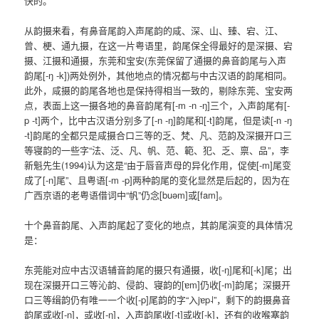
快的。
从韵摄来看，有鼻音尾韵入声尾韵的咸、深、山、臻、宕、江、
曾、梗、通九摄，在这一片粤语里，韵尾保全得最好的是深摄、宕
摄、江摄和通摄，东莞和宝安(东莞保留了通摄的鼻音韵尾与入声
韵尾[-ŋ -k])两处例外，其他地点的情况都与中古汉语的韵尾相同。
此外，咸摄的韵尾各地也是保持得相当一致的，剔除东莞、宝安两
点，表面上这一摄各地的鼻音韵尾有[-m -n -ŋ]三个，入声韵尾有[-
p -t]两个，比中古汉语分别多了[-n -ŋ]韵尾和[-t]韵尾，但是读[-n -ŋ
-t]韵尾的全都只是咸摄合口三等的乏、梵、凡、范韵及深摄开口三
等寝韵的一些字“法、泛、凡、帆、范、範、犯、乏、禀、品”，李
新魁先生(1994)认为这是“由于唇音声母的异化作用，促使[-m]尾变
成了[-n]尾”、且粤语[-m -p]两种韵尾的变化显然是后起的，因为在
广西京语的老粤语借词中“帆”仍念[buəm]或[fam]。
十个鼻音韵尾、入声韵尾起了变化的地点，其韵尾演变的具体情况
是：
东莞能对应中古汉语辅音韵尾的摄只有通摄，收[-ŋ]尾和[-k]尾；出
现在深摄开口三等沁韵、侵韵、寝韵的[ɐm]仍收[-m]韵尾；深摄开
口三等缉韵仍有唯一一个收[-p]尾韵的字“入jɐp˨”，剩下的韵摄鼻音
韵尾或收[-n]，或收[-ŋ]，入声韵尾收[-t]或收[-k]，还有的收喉塞韵