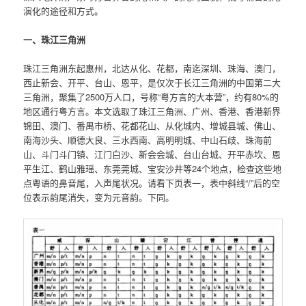
演化的途径和方式。
一、珠江三角洲
珠江三角洲东起惠州，北达从化、花都，南迄深圳、珠海、澳门，
西止新会、开平、台山、恩平，是仅次于长江三角洲的中国第二大
三角洲，聚集了2500万人口，号称“粤方言的大本营”，约有80%的
地区通行粤方言。本文选取了珠江三角洲、广州、香港、香港新界
锦田、澳门、番禺市桥、花都花山、从化城内、增城县城、佛山、
南海沙头、顺德大良、三水西南、高明明城、中山石歧、珠海前
山、斗门斗门镇、江门白沙、新会会城、台山台城、开平赤坎、恩
平生江、鹤山雅瑶、东莞莞城、宝安沙井等24个地点，检查这些地
点粤语的鼻音尾，入声尾状况。请看下页表一，表中斜线“/”后的空
位表示韵尾消失，变为元音韵。下同。