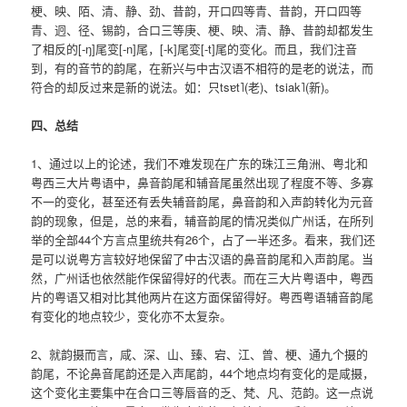
梗、映、陌、清、静、劲、昔韵，开口四等青、昔韵，开口四等
青、迥、径、锡韵，合口三等庚、梗、映、清、静、昔韵却都发生
了相反的[-ŋ]尾变[-n]尾，[-k]尾变[-t]尾的变化。而且，我们注音
到，有的音节的韵尾，在新兴与中古汉语不相符的是老的说法，而
符合的却反过来是新的说法。如：只tsɐt˥(老)、tsiak˥(新)。
四、总结
1、通过以上的论述，我们不难发现在广东的珠江三角洲、粤北和
粤西三大片粤语中，鼻音韵尾和辅音尾虽然出现了程度不等、多寡
不一的变化，甚至还有丢失辅音韵尾，鼻音韵和入声韵转化为元音
韵的现象，但是，总的来看，辅音韵尾的情况类似广州话，在所列
举的全部44个方言点里统共有26个，占了一半还多。看来，我们还
是可以说粤方言较好地保留了中古汉语的鼻音韵尾和入声韵尾。当
然，广州话也依然能作保留得好的代表。而在三大片粤语中，粤西
片的粤语又相对比其他两片在这方面保留得好。粤西粤语辅音韵尾
有变化的地点较少，变化亦不太复杂。
2、就韵摄而言，咸、深、山、臻、宕、江、曾、梗、通九个摄的
韵尾，不论鼻音尾韵还是入声尾韵，44个地点均有变化的是咸摄，
这个变化主要集中在合口三等唇音的乏、梵、凡、范韵。这一点说