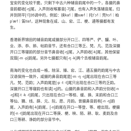
宝安的变化较干脆，只剩下中古六种辅音韵尾中的一个，各摄的鼻
音韵都收[-ŋ]尾，入声则收喉塞音[-ʔ]尾，也有入声失落辅音尾，归
并到阴平[˧˥]35调中的，例如：挟ka˧˥｜撒sæ˧˥｜托t’ɔ˧˥｜壳hɔ˧˥｜柏
p’æ˧˥｜笛tia˧˥，这种现象在咸、山、宕、江、梗、通等摄都有发
生。
香港新界锦田的辅音韵尾咸摄部分开口三、四等严、俨、釅、叶、
业、添、忝、掭、帖韵音节，还有合口三等乏、梵、凡、范及深摄
开口三等寝韵的部分音节鼻音收[-ŋ]尾，入声韵收[-k]尾，其他保留
双唇[-m -p]韵尾。另外七摄都只有[-ŋ -k]两个舌根辅音韵尾。
南海的变化也自成一格，除深、臻、宕、江、通五摄的韵尾与中古
汉语保持一致外，咸摄的鼻音韵尾是[-m -ŋ -ŋ]尾出现在合口三等
凡、梵、范韵；入声韵尾是[-p -t -t]尾只出现在合口三等的乏韵。
深摄开口三等寝韵也有读[-ŋ]的。山摄的鼻音韵和入声韵分别收[-n
-ŋ]和[-t -k -t]韵尾，只出现在合口一等桓、缓、换、末韵和合口三
等仙、獮、线、薛、元、阮、愿、月韵。曾摄鼻音韵有[-n -ŋ]韵
尾，入声韵有[-k]韵尾，[-n]韵尾在开口一等登、等、嶝出现。梗摄
的[-n -t]韵尾出现在开口二等庚、梗、映、陌、耕、耿、麦韵及合
口三等耕、诤韵的部分音节中。