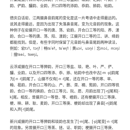
韵、俨韵、釅韵、业韵，开口四等的添韵、忝韵、掭韵、帖韵。
德庆白话宕、江两摄鼻音韵尾的变化是这一片粤语中走得最远的。
说其走得最远，是因为出现了失落鼻音尾，变为元音韵的现象。这
种例子在宕摄开口一等的唐、荡、宕韵，开合口三等的阳、养、漾
韵，合口一等的唐、荡、阳、漾韵；江摄开口二等的江、讲、绛韵
都能找到。但是，有些字同时保留了元音韵与鼻音尾韵两种读法，
例如：宕tɔ˥˧，tɔŋ˥˧｜畅ts’e˥˧，ts’eŋ˥˧｜黄uɔ˧˩，uɔŋ˧˩｜忘mɔ˨˩，mɔŋ˨˩
｜撞tse˨˩，tseŋ˨˩。
云浮咸摄在开口二等狎韵，开口三等盐、琰、艳、叶、严、俨、
釅、业韵，以及开口四等添、忝、掭、帖韵中也改中古[-m -p]韵尾
为[-n -t]韵尾了。山摄不仅有[-n -t]尾，还在开口一等的寒、旱、
翰、曷韵，开合口二等的山、产、删、潸、襉、黠韵，开口四等铣
韵，合口一等的换韵，合口三等元、阮、愿、月韵出现了[-ŋ]尾和[-
k]尾。相反，曾摄开口一等登、等、嶝韵，还有梗摄开口二等庚、
梗、映、耕、耿、麦韵，开口三等庚、梗韵却出现了鼻音[-n]韵尾
和入声[-t]韵尾。
新兴咸摄的开口二等狎韵和琰韵也发生了[-m]尾、[-p]尾变[-n -t]尾
的现象。另曾摄开口三等蒸、拯、证、职韵；梗摄开口三等庚、