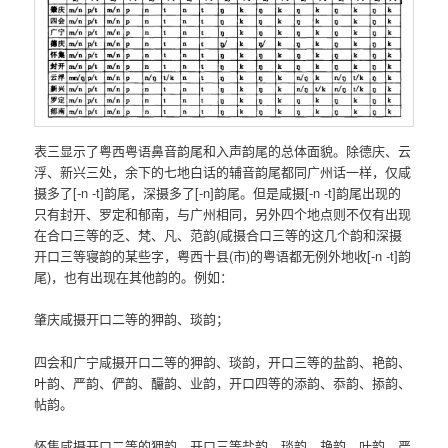
表三显示了粤西粤语鼻音韵尾和入声韵尾的总体面貌。除德庆、云
浮、新兴三处，余下的七地白话的辅音韵尾都同广州话一样，仅咸
摄多了[-n -t]韵尾，深摄多了[-n]韵尾。但是咸摄[-n -t]韵尾出现的
只有封开、罗定和郁南，与广州相同，另外四个地点则不仅有出现
在合口三等的乏、梵、凡、范韵(咸摄合口三等的这几个韵和深摄
开口三等寝韵的某些字，粤西十县(市)的粤语都无例外地收[-n -t]韵
尾)，也有出现在其他韵的。例如：
肇庆咸摄开口二等的狎韵、琰韵；
四会和广宁咸摄开口二等的狎韵、琰韵，开口三等的盐韵、艳韵、
叶韵、严韵、俨韵、釅韵、业韵，开口四等的添韵、忝韵、掭韵、
帖韵。
怀集咸摄开口二等的狎韵，开口三等盐韵、琰韵、艳韵、叶韵、严