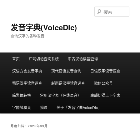
跳
跳
至
至
搜
主
副
索
内
内
发音字典(VoiceDic)
容
容
查询汉字的各种发音
区
区
域
域
主
首页
广韵切语查询系统
中古汉语读音查询
页
汉语方言发音字典
现代官话发音查询
日语汉字读音速查
韩语汉字读音速查
越南语汉字读音速查
微信公众号
简繁体转换
常用汉字表（在线录音）
廣韻切語上下字表
字體試驗頁
捐赠
关于「发音字典VoiceDic」
月度归档：
2025年03月