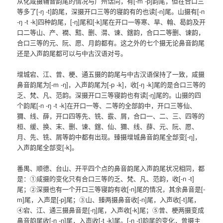
从化咸摄辅音韵尾的情况与广州话同，有[-m -p]韵尾，但在合口三
等多了[-ŋ -t]韵尾，深摄开口三等的寝韵有的也读[-n]尾。山摄有[-n
-ŋ -t -k]四种韵尾，[-ŋ]尾和[-k]尾在开口一等寒、旱、翰、曷韵及开
口二等山、产、襉、黠、删、潸、谏、鎋韵，合口二等删、谏韵，
合口三等的元、阮、愿、月韵都有。这之外的七个摄无论鼻音韵尾
还是入声韵尾都可以与中古汉语对号。
增城宕、江、曾、梗、通五摄的韵尾与中古汉语保持了一致，咸摄
鼻音韵尾为[-m -ŋ]，入声韵尾为[-p -k]，收[-ŋ -k]尾的是合口三等的
乏、梵、凡、范韵。深摄开口三等寝韵也有读[-ŋ]尾的。山摄的四
个韵尾[-n -ŋ -t -k]在开口一等、二等的全部韵中，开口三等仙、
獮、线、薛，开口四等先、铣、霰、屑，合口一、二、三、四等的
桓、缓、换、末、删、谏、鎋、仙、獮、线、薛、元、阮、愿、
月、先、铣、屑等韵中都有出现。臻摄增城鼻音韵尾全部变[-ŋ]，
入声韵尾全部变[-k]。
番禺、顺德、台山、开平四个点的鼻音韵尾入声韵尾状况相同，都
是：①咸摄的变化只有合口三等的乏、梵、凡、范韵，收[-n -t]
尾；②深摄也有一个开口三等寝韵有收[-n]尾的情况，其余鼻音是[-
m]尾，入声是[-p]尾；③山、臻两摄鼻音收[-n]尾，入声收[-t]尾，
④宕、江、通三摄鼻音是[-ŋ]尾，入声收[-k]尾；⑤曾、梗两摄变成
鼻音韵尾收[-n -ŋ]尾，入声收[-t -k]尾。[-n -t]韵尾的变化，曾摄主