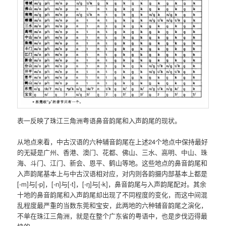
表一反映了珠江三角洲粤语鼻音韵尾和入声韵尾的现状。
从地点来看，中古汉语的六种辅音韵尾在上述24个地点中保持最好
的无疑是广州、香港、澳门、花都、佛山、三水、高明、中山、珠
海、斗门、江门、新会、恩平、鹤山等地。这些地点的鼻音韵尾和
入声韵尾基本上与中古汉语相对应，对内则各韵摄内部基本上都是
[-m]与[-p]，[-n]与[-t]，[-ŋ]与[-k]，鼻音韵尾与入声韵尾配对。其余
十地的鼻音韵尾和入声韵尾却出现了不同程度的变化，而这中间混
乱程度最严重的当数东莞和宝安，此两地的六种辅音韵尾之演化，
不单在珠江三角洲，就是在整个广东省的粤语中，也是步伐迈得最