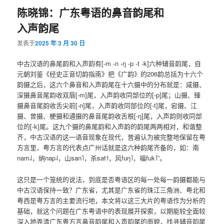
陈晓锦：广东粤语的鼻音韵尾和
入声韵尾
发表于
2025 年 3 月 30 日
中古汉语的鼻尾韵和入声韵有[-m -n -ŋ -p -t -k]六种辅音韵尾，自
元朝刘鉴《经史正音切韵指南》把《广韵》的206韵总括为十六个
韵摄之后，这六个鼻音和入声韵尾在十六摄中的分布就是：咸摄、
深摄鼻音尾韵收双唇[-m]尾，入声韵收同部位的[-p]尾；山摄、臻
摄鼻音尾韵收舌尖前[-n]尾，入声韵收同部位的[-t]尾，宕摄、江
摄、曾摄、梗摄和通摄的鼻音尾韵收舌根[-ŋ]尾，入声韵则收同部
位的[-k]尾。这九个摄的鼻尾韵和入声韵的韵尾两两相对，和谐整
齐，中古汉语的这一语音现象在现代，普遍认为被完整地保留在粤
方言里，粤方言的代表点广州话就是这六种韵尾齐备的，如：南
nam˨˩，纳nap˨，山san˥，杀sat˧，风fuŋ˥，福fuk˥”。
这只是一个笼统的说法，到底是否粤语区的每一处每一韵摄都能与
中古汉语保持一致？广东省，尤其是广东省的珠江三角洲、粤北和
粤西是粤方言的主要流行地，本文将以这三大片的粤语作为分析的
基础，就这个问题在广东粤语中的表现展开探索，以期能较全面较
深入地弄清广东粤方言鼻音韵尾和入声韵尾的面貌，找寻辅音韵尾