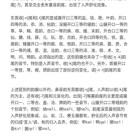
尾[-ʔ]，甚至完全丢失塞音韵尾，出现了入声舒化现象。
东莞收[-n]尾和[-t]尾的是咸摄开口三等的盐、琰、艳、叶韵，开口
四等的添、忝、添、帖韵；深摄开口三等的寝韵；山摄开口一等的
寒、旱、翰、曷韵，合口一等的换、桓、缓、末韵，开合口三等的
仙、獮、线、薛、元、阮、愿、月韵，开合口四等的先、铣、霰、
屑韵；臻摄开口一等的痕、很、恨韵，开口三等的真、震、质，合
口一等的魂、慁、混、没韵，合口三等的谆、准、稕、术、文、
吻、问、物韵。必须指出的是，这些韵摄也夹杂了一些收[-ŋ -k]韵
尾的音节，特别是入声音节，收[-k]尾的也不少。另外，曾摄开口
一等登、等、嶝、德韵出现了部份逆向变化，读[-n -t]韵尾的音
节。
上述提到的韵摄以外的，鼻音韵东莞都收[-ŋ]尾，入声韵以收[-k]尾
的为主，还有收[-ʔ]尾和元音化的。出现[-ʔ]喉塞韵尾的主要是咸摄
开口一、二等合、盍、洽、狎韵的一些音节，山摄开口二等辖韵的
个别音节，例如：纳naʔ˨、闸tsaʔ˨、辖haʔ˨。韵尾演变最彻底的
入声舒化现象咸、山、宕、江、梗五摄都有，舒化后的入声音节有
的归成“变入”调，有的归入去声，例如：甲ka˧˨｜鸭ŋa˧˨｜擦tsɛ˧˦｜
各kɔ˧˦｜握ŋɛ˧˦｜擘mɛ˧˦。