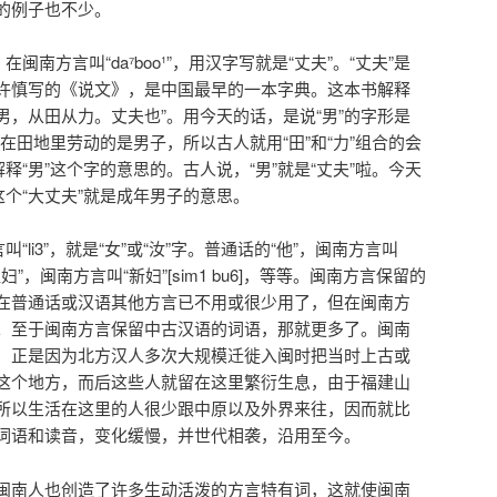
的例子也不少。
闽南方言叫“da⁷boo¹”，用汉字写就是“丈夫”。“丈夫”是
许慎写的《说文》，是中国最早的一本字典。这本书解释
“男，从田从力。丈夫也”。用今天的话，是说“男”的字形是
力在田地里劳动的是男子，所以古人就用“田”和“力”组合的会
释“男”这个字的意思的。古人说，“男”就是“丈夫”啦。今天
这个“大丈夫”就是成年男子的意思。
“li3”，就是“女”或“汝”字。普通话的“他”，闽南方言叫
媳妇”，闽南方言叫“新妇”[sim1 bu6]，等等。闽南方言保留的
在普通话或汉语其他方言已不用或很少用了，但在闽南方
。至于闽南方言保留中古汉语的词语，那就更多了。闽南
，正是因为北方汉人多次大规模迁徙入闽时把当时上古或
这个地方，而后这些人就留在这里繁衍生息，由于福建山
所以生活在这里的人很少跟中原以及外界来往，因而就比
词语和读音，变化缓慢，并世代相袭，沿用至今。
闽南人也创造了许多生动活泼的方言特有词，这就使闽南