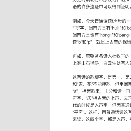
语的许多遗迹中可以得到证明
例如，今天普通话读f声母的
“飞”字，闽南方言有“hui1”和“
闽南方言也有“hong1”和“pan
读“b”和“p”，就是上古音的保
再如，唐朝著名诗人杜牧写的
上寒山石径斜，白云生处有人
这首诗的韵脚字，是第一、第
和“家、花”不能押韵。但用
“a”，押起韵来，十分和谐。
声字，“仄”指古音的上声、去
代的时候是入声字。但因普通
“平声”。这样，用普通话读这
来读，这四个字，都是入声，完