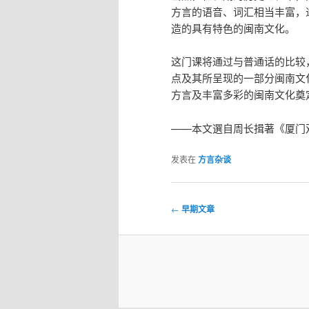
方言的语音、词汇相当丰富，
造的具有特色的闽南文化。
这门课将通过与普通话的比较
点及其所呈现的一部分闽南文
方言及丰富多彩的闽南文化奠
——本文選自周长揖著《厦门
发表在
方言杂谈
文
←
早期文章
章
导
航