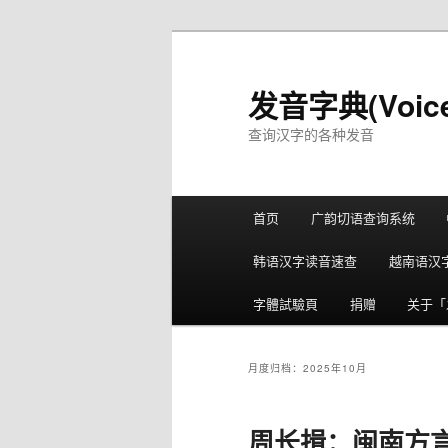
跳
跳
至
至
主
副
发音字典(Voice
内
内
查询汉字的各种发音
容
容
区
区
域
域
主
首页
广韵切语查询系统
页
韩语汉字读音速查
越南语汉
字體試驗頁
捐赠
关于「发
月度归档：
2025年10月
周长揖：闽南方