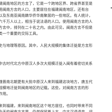
建闽南地区的方言了，它是一个跨地区界、跨省界甚至是
用闽南方言的人口，主要居住在福建闽南地区，还有台
以及东南亚闽南籍华侨华裔聚居的一些地区。有人统计，
六千万人以上，相当于说法语的人口。使用闽南方言的人
方言中，排列在二十名之内。由此可见，闽南方言不但是
类一个重要的交际工具。
史与地理等原因。其中，人民大规模的集体迁徙是方言形
中古时代北方中原汉人多次大规模迁徙入闽有着密切关系
魏晋南北朝更有大批中原汉人来到福建这块地方，唐五代
规模地迁徙到闽南地区的记载。这些，对闽南方言的形
作用。
来到福建，来到闽南地区这个地方居住，也同时带来不同
今天的闽南方言里，仍然保留着上古、中古汉语语音、词