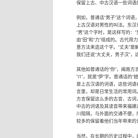
保留上古、中古汉语一些词语
例如，普通话“男子”这个词语，在
上古汉语对男性的叫法。东汉
“男”这个字时，是这样写的：
由“田”和“力”组成的。古代用
意方法来造这个字。“丈夫”是解
我们还说“大丈夫，男子汉”，
其他如普通话的“你”，闽南方言叫
“i1”，就是“伊”字。普通话的“
是上古汉语的词语，这些词语
言里，却是日常生活的常用词
方言保留这么多的古音、古词
中古的词语及其读音带来福建
川阻隔，与外面的交通不便，
较多的保留着他们当年带来的
当然，在长期的历史过程中，