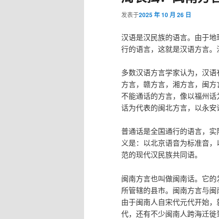
发表于
2025 年 10 月 26 日
汉语是汉民族的语言。由于地
行的语言，这就是汉语方言。
多数汉语方言学家认为，汉语
方言，赣方言，湘方言，闽方
不能通话的方言，像以福州话
话为代表的闽北方言，以永安
普通话是全国通行的语言，实
义是：以北京语音为标准音，
范的现代汉民族共同语。
闽南方言也叫做闽南话。它的
所管辖的县市。闽南方言与闽
由于闽南人自宋代元代开始，
代，还有不少闽南人跨海迁徙