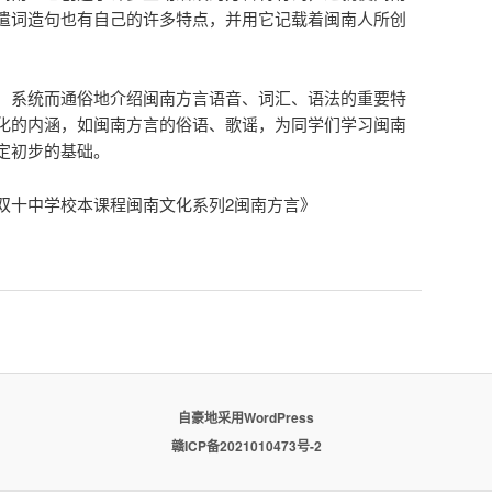
遣词造句也有自己的许多特点，并用它记载着闽南人所创
，系统而通俗地介绍闽南方言语音、词汇、语法的重要特
化的内涵，如闽南方言的俗语、歌谣，为同学们学习闽南
定初步的基础。
双十中学校本课程闽南文化系列2闽南方言》
自豪地采用WordPress
赣ICP备2021010473号-2