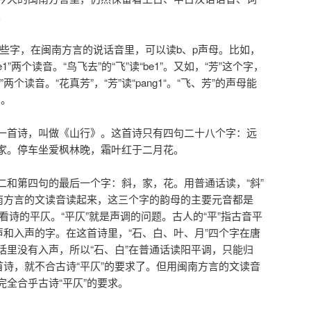
。
一些字，在闽南方言的说话音里，可以读b、p声母。比如，
be1”两个读音。“鸟飞去”的“飞”读“be1”。又如，“芳”这个字，
g1”两个读音。“花真芳”，“芳”读“pang1“。“飞、芳”的声母能
留。
一首诗，叫做《山行》。这首诗只有四句二十八个字：远
家。停车坐爱枫林晚，霜叶红于二月花。
二和第四句的最后一个字：斜，家，花。用普通话读，“斜”
闽南方言的文读音读起来，这三个字的韵母的主要元音都是
再看诗的平仄。“平仄”就是声调的问题。古人的“平”指古音平
声和入声的字。在这首诗里，“石、白、叶、月”四个字在唐
话里没有入声，所以“石、白”在普通话读阳平调，只能归
首诗，就不合古诗“平仄”的要求了。但用闽南方言的文读音
全合乎古诗“平仄”的要求。