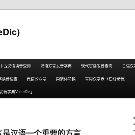
Dic)
中古汉语读音查询
汉语方言发音字典
现代官话发音查询
日语汉
字读音速查
微信公众号
简繁体转换
常用汉字表（在线录音）
音字典VoiceDic」
言是汉语一个重要的方言