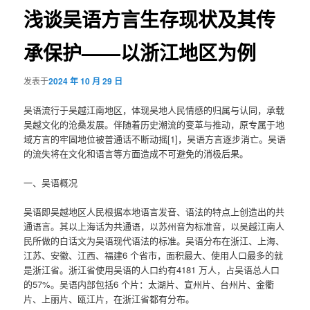
航
浅谈吴语方言生存现状及其传
承保护——以浙江地区为例
发表于
2024 年 10 月 29 日
吴语流行于吴越江南地区，体现吴地人民情感的归属与认同，承载
吴越文化的沧桑发展。伴随着历史潮流的变革与推动，原专属于地
域方言的牢固地位被普通话不断动摇[1]，吴语方言逐步消亡。吴语
的流失将在文化和语言等方面造成不可避免的消极后果。
一、吴语概况
吴语即吴越地区人民根据本地语言发音、语法的特点上创造出的共
通语言。其以上海话为共通语，以苏州音为标准音，以吴越江南人
民所做的白话文为吴语现代语法的标准。吴语分布在浙江、上海、
江苏、安徽、江西、福建6 个省市，面积最大、使用人口最多的就
是浙江省。浙江省使用吴语的人口约有4181 万人，占吴语总人口
的57%。吴语内部包括6 个片：太湖片、宣州片、台州片、金衢
片、上丽片、瓯江片，在浙江省都有分布。