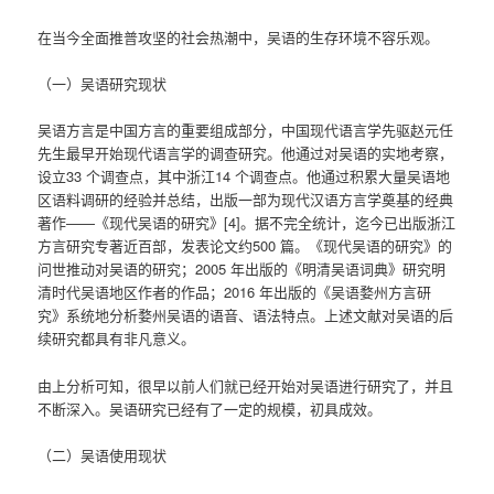
在当今全面推普攻坚的社会热潮中，吴语的生存环境不容乐观。
（一）吴语研究现状
吴语方言是中国方言的重要组成部分，中国现代语言学先驱赵元任
先生最早开始现代语言学的调查研究。他通过对吴语的实地考察，
设立33 个调查点，其中浙江14 个调查点。他通过积累大量吴语地
区语料调研的经验并总结，出版一部为现代汉语方言学奠基的经典
著作——《现代吴语的研究》[4]。据不完全统计，迄今已出版浙江
方言研究专著近百部，发表论文约500 篇。《现代吴语的研究》的
问世推动对吴语的研究；2005 年出版的《明清吴语词典》研究明
清时代吴语地区作者的作品；2016 年出版的《吴语婺州方言研
究》系统地分析婺州吴语的语音、语法特点。上述文献对吴语的后
续研究都具有非凡意义。
由上分析可知，很早以前人们就已经开始对吴语进行研究了，并且
不断深入。吴语研究已经有了一定的规模，初具成效。
（二）吴语使用现状