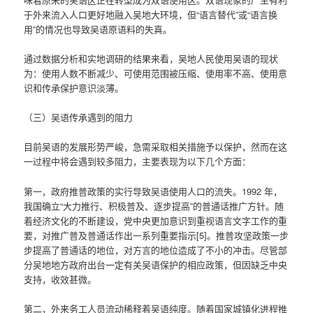
于外来流入人口更好地融入吴地大环境，但“语言替代”或“语言换
用”的情况也导致吴语原语料的失真。
通过数据分析和实地调研的结果来看，吴地人民使用吴语的现状
为：使用人数不断减少、可使用范围被压缩、使用率不高、使用意
识和传承保护意识淡薄。
（三）吴语传承遇到的阻力
目前吴语的发展形势严峻，急需采取相关措施予以保护，然而在这
一过程中将会遇到较多阻力，主要表现为以下几个方面：
第一，政府推普政策的实行导致吴语使用人口的流失。1992 年，
我国确立“大力推行、积极普及、逐步提高”的普通话推广方针。随
着经济文化的不断建设，党中央更加意识到重视语言文字工作的重
要，对推广普及普通话作出一系列重要指示[5]。推普攻坚政策一步
步提高了普通话的地位，对方言的地位造成了不小的冲击。尽管部
分吴地地方政府出台一定有关吴语保护的相应政策，但因缺乏中央
支持，收效甚微。
第二，外来务工人员流动稀释着吴语纯度。随着国家城镇化进程推