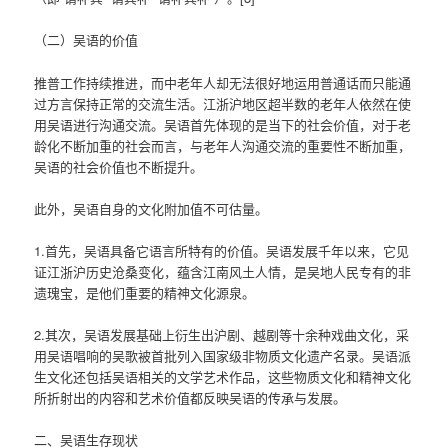
（二）吴语的价值
推普工作持续推进，而中老年人却无法很好地运用普通话而只能通
过方言保持正常的交流生活。江浙沪地区超半数的老年人依然在使
用吴语进行沟通交流。吴语首先体现的是当下的社会价值，对于老
龄化不断加重的社会而言，与老年人沟通交流的重要性不断加重，
吴语的社会价值也不断提升。
此外，吴语自身的文化附加值不可估量。
1.首先，吴语具备它语言所特有的价值。吴语发展千年以来，它见
证江浙沪历史沧桑变化，蕴含江南风土人情，是吴地人民专有的非
遗瑰宝，是他们重要的精神文化源泉。
2.其次，吴语发展基础上衍生出沪剧、越剧等十余种戏曲文化，采
用吴语唱响的吴歌被首批列入国家级非物质文化遗产名录。吴语派
生文化还包括吴语相关的文学艺术作品，这些物质文化和精神文化
所折射出的内容和艺术价值都反映吴语的传承与发展。
二、吴语生存现状