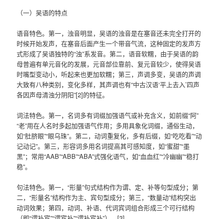
（一）吴语的特点
语音特色。第一，浊音明显，吴语的浊音是在塞音还未完全打开的
时候开始发声，在塞音后面产生一个带音气流，这种固定的发声方
式形成了吴语独特的“浊”系发音。第二，语音软糯，由于吴语的韵
母普遍有单元音化的发展，元音部位靠前、复元音较少，使得吴语
时嘴型变动小，听起来也更加软糯；第三，声调多变，吴语的声调
大致有八种类别，变化多样，其声调也有“中古汉语‘平上去入’四声
各因声母清浊分阴阳”[2]的特征。
词法特色。第一，名词多有词缀加强语气或补充含义，如前缀“阿”
“老”用在人名时多起加强语气作用；多用具象化词缀，通俗生动，
如“肚脐眼”“眼乌珠”。第二，动词重复化，多有后缀，如“吃吃看”“动
记动记”。第三，形容词多用名词提高其可感知度，如“蜜甜”“墨
黑”；常用“AAB”“ABB”“ABA”式强化语气，如“血血红”“冷幽幽”“稳打
稳”。
句法特色。第一，“形量”句式结构作为谓、定、补等句型成分；第
二，“形量名”结构作为主、宾句型成分；第三，“数量动”结构突出
动词效果；第四，动词、补语、代词宾词组合形成三个可行结构
（即“谓补宾”“谓宾补”“谓补宾补”）。[3]