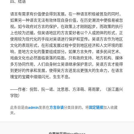
四、结语
语言有需求有价值便会得到发展。在一种语言积极被普及的同时，
如果另一种语言无法有效体现自身价值，在历史潮流中便极易被忽
视。如今政府对方言的保护，在政策上才刚刚起步，而政策的执行
上也较为迟缓。但吴语地区的方言爱好者以个人或团体的形式，正
使用较为现代化的手段对吴语进行保护和宣传。吴语方言作为地区
文化的表现形式，在形成发展过程中受到地区经济和人文环境的影
响，是地方文化的重要组成部分。如果方言失传，诸多民间艺术、
戏曲文化也必然面临衰落的局面。只有政府支持，地方机构、媒体
多方协同作用，人们自身树立吴语继承保护意识，吴语方言才能得
到更好的传承和发展，使得吴方言迸发出更强大的生命力，在语言
瑰宝的宝藏中熠熠闪光，生生不息。
——作者：倪哲、阮一诺、沈思恩、方泽萌、蒋雨蒙，（浙江嘉兴
学院）
此条目是由
admin
发表在
方言杂谈
分类目录的。将
固定链接
加入收藏
夹。
自豪地采用WordPress