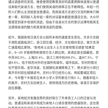
通过调查研究发现，推普使得受教育良好的高素质群体逐渐以普通
话来取代吴语方言，他们使用吴语的频率正在不断降低。年轻一代
的人们默认主流就是说普通话，而用吴语方言进行交流的群体只剩
老一辈，和同龄人及年轻一辈的对话基本都是普通话交流。大众尽
管感受到家乡母语的消逝，但由于自身对方言的意识淡薄导致其无
法感悟吴语的魅力和其渐渐消逝的遗憾。
如今，我国各地汉语方言以前所未有的速度发生变化，许多方言趋
于濒危或面临消亡。浙江因交通、经济、文化相对发达，故方言消
亡速度相比更快。“各地本土出生人士方言使用情况调查”结果显
示，6—20 岁能够熟练使用方言人群比例，吴语区居全国最低，其
中苏州2.2%，上海22.4%，浙江三地中杭州9.2%，温州7.3%，宁
波4.6%，低于除苏州外的全国所有城市。城市如此，农村的情况
也不容乐观。金华汤溪，在城镇化浪潮席卷之下，绝大部分小孩已
离开农村前往城镇读书，农村小学已经空心化，例如婺城区塔石
乡，今年整个乡报名在本乡小学入学的新生只有2 人。随着年轻人
的离开，农村方言后继无人，很快将成为历史绝唱。吴语方言保护
迫在眉睫。
另外，吴地经济发展态势的良好吸引了外来务工人口的迁徙与流
动。普通话和吴语并用成为吴地人口语言使用的普遍现状，这也意
味着原来的吴语区正在转型成为双语使用区。双语现象的产生有利