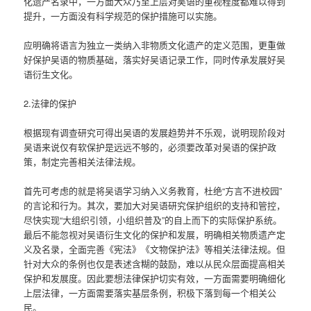
化遗产名录中，一方面大众乃至上层对吴语的重视程度都难以得到
提升，一方面没有科学规范的保护措施可以实施。
应明确将语言为独立一类纳入非物质文化遗产的定义范围，更重做
好保护吴语的物质基础，落实好吴语记录工作，同时传承发展好吴
语衍生文化。
2.法律的保护
根据现有调查研究可得出吴语的发展趋势并不乐观，说明现阶段对
吴语来说仅有软保护是远远不够的，必须要改革对吴语的保护政
策，制定完善相关法律法规。
首先可考虑的就是将吴语学习纳入义务教育，杜绝“方言不进校园”
的言论和行为。其次，要加大对吴语研究保护组织的支持和管控，
尽快实现“大组织引领，小组织普及”的自上而下的实际保护系统。
最后不能忽视对吴语衍生文化的保护和发展，明确相关物质遗产定
义及名录，全面完善《宪法》《文物保护法》等相关法律法规。但
针对大众的条例也仅是表述含糊的鼓励，难以从民众层面提高相关
保护和发展度。因此要想法律保护切实有效，一方面需要明确细化
上层法律，一方面需要落实基层条例，积极下落到每一个相关公
民。