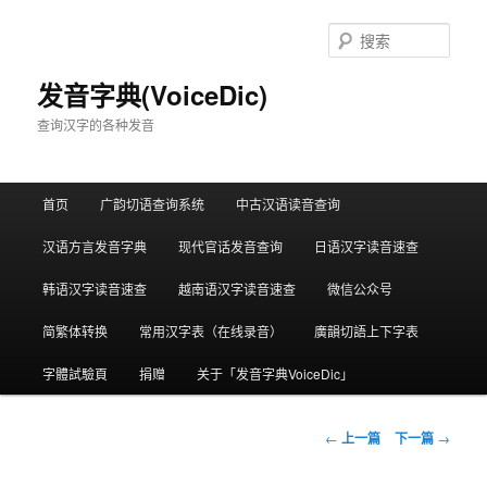
跳
至
搜
主
索
内
发音字典(VoiceDic)
容
查询汉字的各种发音
区
域
主
首页
广韵切语查询系统
中古汉语读音查询
页
汉语方言发音字典
现代官话发音查询
日语汉字读音速查
韩语汉字读音速查
越南语汉字读音速查
微信公众号
简繁体转换
常用汉字表（在线录音）
廣韻切語上下字表
字體試驗頁
捐赠
关于「发音字典VoiceDic」
文
←
上一篇
下一篇
→
章
导