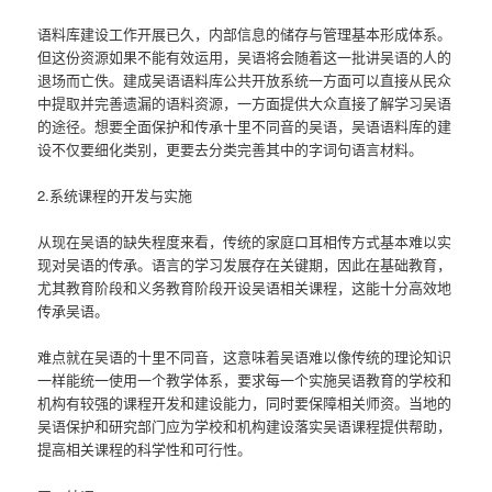
语料库建设工作开展已久，内部信息的储存与管理基本形成体系。
但这份资源如果不能有效运用，吴语将会随着这一批讲吴语的人的
退场而亡佚。建成吴语语料库公共开放系统一方面可以直接从民众
中提取并完善遗漏的语料资源，一方面提供大众直接了解学习吴语
的途径。想要全面保护和传承十里不同音的吴语，吴语语料库的建
设不仅要细化类别，更要去分类完善其中的字词句语言材料。
2.系统课程的开发与实施
从现在吴语的缺失程度来看，传统的家庭口耳相传方式基本难以实
现对吴语的传承。语言的学习发展存在关键期，因此在基础教育，
尤其教育阶段和义务教育阶段开设吴语相关课程，这能十分高效地
传承吴语。
难点就在吴语的十里不同音，这意味着吴语难以像传统的理论知识
一样能统一使用一个教学体系，要求每一个实施吴语教育的学校和
机构有较强的课程开发和建设能力，同时要保障相关师资。当地的
吴语保护和研究部门应为学校和机构建设落实吴语课程提供帮助，
提高相关课程的科学性和可行性。