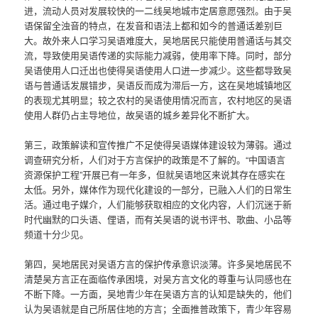
进，流动人员对发展较快的一二线吴地城市定居意愿强烈。由于吴
语保留全浊音的特点，在发音和语法上都和如今的普通话差别巨
大。故外来人口学习吴语难度大，吴地居民只能使用普通话与其交
流，导致使用吴语传递的实际能力减弱，使用率下降。同时，部分
吴语使用人口迁出也使得吴语使用人口进一步减少。这些都导致吴
语与普通话发展错步，吴语反而成为滞后一方，这在吴地城镇地区
的表现尤其明显；较之农村的吴语使用情况而言，农村地区的吴语
使用人群仍占主导地位，故吴语的城乡差异化不断扩大。
第三，政策解读和宣传推广不足使得吴语媒体建设较为薄弱。通过
调查研究分析，人们对于方言保护的政策是不了解的。“中国语言
资源保护工程”开展已有一年多，但就吴语地区来说其存在感实在
太低。另外，媒体作为现代化建设的一部分，已融入人们的日常生
活。通过电子媒介，人们能够获取相应的文化内容，人们沉迷于新
时代幽默的口头语、俚语，而有关吴语的说书评书、歌曲、小品等
频道十分少见。
第四，吴地居民对吴语方言的保护传承意识淡薄。许多吴地居民不
清楚吴方言正在面临传承困境，对吴方言文化的尊重与认同感也在
不断下降。一方面，吴地青少年在吴语方言的认知是缺失的，他们
认为吴语就是自己所居住地的方言；全面推普政策下，青少年容易