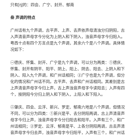
只有[ŋ̍]的：四会、广宁、封开、郁南
叁 声调的特点
广州话有九个声调，古平声、上声、去声依声母清浊分归阴阳，古
入声清音声母字今分化为上阴入和下阴入，浊音声母字今归阳入。
粤西十点有四个方言点是九个声调，其余六个是八个声调。具体情
况如下：
㊀德庆、怀集、封开、广宁是九个声调，可以分为两类：①德庆、
怀集、封开有阴平、阳平、阴上、阳上、阴去、阳去、上阴入和下
阴入、阳入九个声调，和广州话相同；②广宁也是九个声调，但分
化的情况和广州话不同。古平声、去声和广州话相同。其差别是古
上声清音声母字今归上声，古上声浊音声母字今读阳去；入声有四
个，按阴阳今分归上阴入和下阴入，上阳入和下阳入。
㊁肇庆、四会、云浮、新兴、罗定、郁南六地是八个声调，但情况
不同，可以分为四类：①新兴是平、去分阴阳两调，古上声清音声
母字今归上声，浊音声母字今分归阳去和阳平。入声有三个，和广
州话相同；②罗定、云浮、郁南是平、上各分阴阳两调，古去声清
音声母字今归去声，浊音声母字今归阳平，入声有三个，和广州话