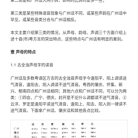
第三类是某些特殊语音现象与广州话不同，或某些声韵在广州话中
罕见，或某些音类分合与广州话相反。
本文主要介绍第三类的情况，从声母、韵母、声调三个方面介绍上
述十县(市)粤方言的突出特点，这些特点与广州话有明显的差别。
壹 声母的特点
1.1 古全浊声母字的读音
广州话及多数粤语区方言的古全浊音声母字今逢阳平、阳上调读送
气清音，逢阳去、阳入调读不送气清音。粤西的肇庆、怀集、新
兴、郁南四点和广州话相同；其他六点和广州话不同，可以分为两
类：①四会、广宁、德庆、封开是不论什么调都读不送气清音，②
云浮、罗定是逢阳平读送气清音，逢阳上、阳去、阳入则一律读不
送气清音。下面拿广州话、肇庆话和其他各点比较。