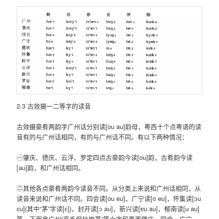
2.3 古效摄一二等字的读音
古效摄豪肴两韵字广州话分别读[ou au]韵母，粤西十个点粤语的读
音有的与广州话相同，有的与广州话不同。有以下两种情况：
㊀肇庆、德庆、云浮、罗定四点古豪韵今读[ou]韵，古肴韵今读
[au]韵，和广州话相同。
㊁其他各点豪肴两韵今读音不同。从分类上来说和广州话相同，从
读音来说和广州话不同。四会读[ou eu]，广宁读[o eu]，怀集读[ɔu
ɛu](其中“茅”字读[ɛ])，封开读[ɔ au]，新兴读[ɐu au]，郁南读[u au]
等。下面拿广州“高毛保抄饱茅”等六字和粤西肇庆、四会、广宁、