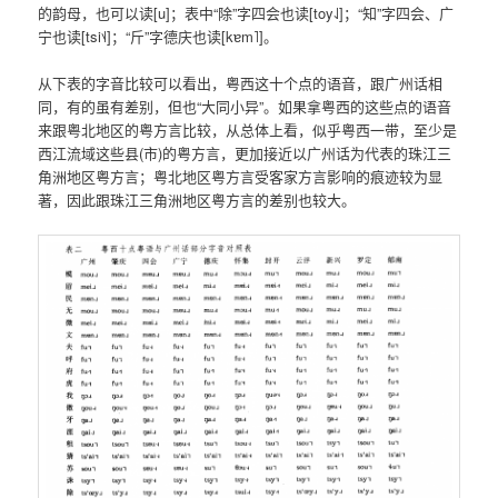
的韵母，也可以读[u]；表中“除”字四会也读[toy˨˩]；“知”字四会、广
宁也读[tsi˦˨]；“斤”字德庆也读[kɐm˥]。
从下表的字音比较可以看出，粤西这十个点的语音，跟广州话相
同，有的虽有差别，但也“大同小异”。如果拿粤西的这些点的语音
来跟粤北地区的粤方言比较，从总体上看，似乎粤西一带，至少是
西江流域这些县(市)的粤方言，更加接近以广州话为代表的珠江三
角洲地区粤方言；粤北地区粤方言受客家方言影响的痕迹较为显
著，因此跟珠江三角洲地区粤方言的差别也较大。