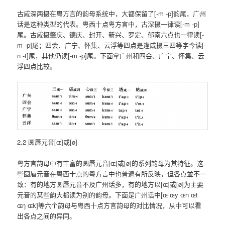
古咸深两摄在粤方言的韵母系统中，大都保留了[-m -p]韵尾，广州
话是这种类型的代表。粤西十点粤方言中，古深摄一律读[-m -p]
尾。古咸摄肇庆、德庆、封开、新兴、罗定、郁南六点也一律读[-
m -p]尾；四会、广宁、怀集、云浮等四点是逢咸摄三四等字今读[-
n -t]尾，其他仍读[-m -p]尾。下面拿广州和四会、广宁、怀集、云
浮四点比较。
2.2 圆唇元音[ɶ]或[ø]
粤方言韵母中有丰富的圆唇元音[ɶ]或[ø]的系列韵母为其特征。这
些圆唇元音在粤西十点的粤方言中也普遍有所反映，但各点並不一
致：有的地方圆唇元音不及广州话多，有的地方以[ɶ]或[ø]为主要
元音的某些韵大都读为别的韵母。下面是广州话中[ɶ ɶy ɶn ɶt
ɶŋ ɶk]等六个韵母与粤西十点方言韵母的对比情况，从中可以看
出各点之间的异同。