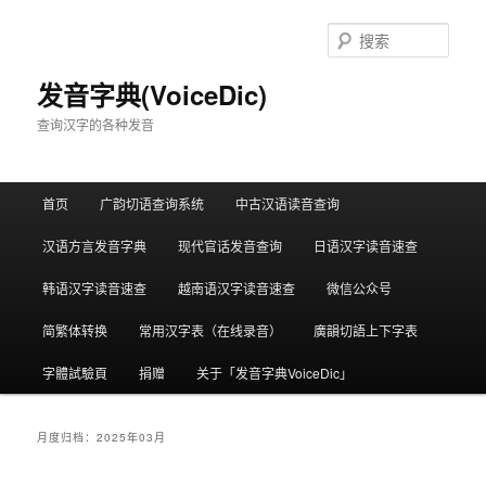
跳
跳
至
至
搜
主
副
索
内
内
发音字典(VoiceDic)
容
容
查询汉字的各种发音
区
区
域
域
主
首页
广韵切语查询系统
中古汉语读音查询
页
汉语方言发音字典
现代官话发音查询
日语汉字读音速查
韩语汉字读音速查
越南语汉字读音速查
微信公众号
简繁体转换
常用汉字表（在线录音）
廣韻切語上下字表
字體試驗頁
捐赠
关于「发音字典VoiceDic」
月度归档：
2025年03月