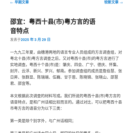
文
←
早期文章
较新文章
→
章
导
邵宜：粤西十县(市)粤方言的语
航
音特点
发表于
2025 年 3 月 29 日
一九九三年夏，由穗港两地的语言专业人员组成的方言调查组，对
粤北十县(市)粤方言调查之后，又对粤西十县(市)的粤方言进行了
实地调查。粤西十个县(市)是：肇庆、四会、广宁、德庆、怀集、
封开、云浮、新兴、罗兴、郁南。参加调查组的成员是詹伯慧、张
日昇、张群显、陈瑞端、伍巍、甘于恩、陈晓锦、张晓山、邵慧
君、邵宜等。
本文根据此次调查的材料写成。我们所说的粤西十县(市)粤方言的
语音特点，是和广州话相比较而言的。通过对比，可以把粤西十县
市粤方言的语音分为以下三类：
第一类是除个别字外，与广州话相同；
第二类是和广州话大同小异，即同的比异的要多一些；