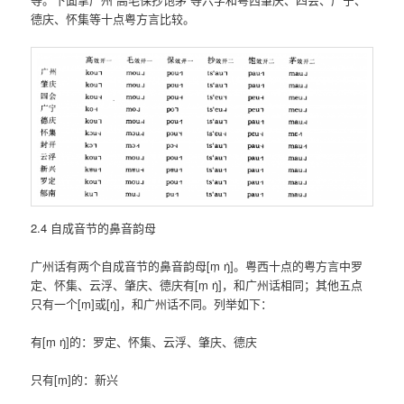
德庆、怀集等十点粤方言比较。
2.4 自成音节的鼻音韵母
广州话有两个自成音节的鼻音韵母[m̩ ŋ̍]。粤西十点的粤方言中罗
定、怀集、云浮、肇庆、德庆有[m̩ ŋ̍]，和广州话相同；其他五点
只有一个[m̩]或[ŋ̍]，和广州话不同。列举如下：
有[m̩ ŋ̍]的：罗定、怀集、云浮、肇庆、德庆
只有[m̩]的：新兴