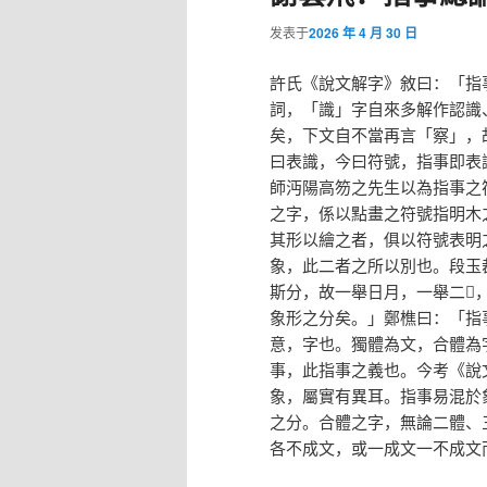
发表于
2026 年 4 月 30 日
許氏《說文解字》敘曰：「指
詞，「識」字自來多解作認識
矣，下文自不當再言「察」，
曰表識，今曰符號，指事即表
師沔陽高笏之先生以為指事之
之字，係以點畫之符號指明木
其形以繪之者，俱以符號表明
象，此二者之所以別也。段玉
斯分，故一舉日月，一舉二𠄟
象形之分矣。」鄭樵曰：「指
意，字也。獨體為文，合體為
事，此指事之義也。今考《說
象，屬實有異耳。指事易混於
之分。合體之字，無論二體、
各不成文，或一成文一不成文