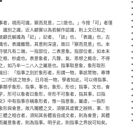
事者，視而可識，察而見意，二𠄟是也。」今按「可」者僅
、識別之識，近人顧實以為若解作認識，則上文已知之
故顧氏解識為「記」，記者，「誌」也，「表識」也，古
識也，表識雖簡，其意則深遠，故曰「察而見意」也。本
符號凡有二端，一指部位，二表意象。指部位者，如本末
之根、杪處也。表意象者，凡聲、氣、思想之概念，不得
之，如乃牟一二八入之屬是也。指事取意象，象形取形
裁曰：「指事之別於象形者，形謂一物，事該眾物，專博
，二𠄟所該之物多，日月祇一物，學者知此，可以得指事、
事類乎象形，指事，事也，象形，形也；指事，文也，會
字，形可以象者曰象形，非形不可象者，指其事，曰指
文》中有指事亦稱象形者，惟一指意象，屬虛，一指形
象形與會意，故凡獨體之文，須察其虛實之辦辨，事、形
三體之相合者，須知其各體皆自成文者，則為會意；其體
而屬意象者，則為指事。明乎此，則指事之界說可知矣。