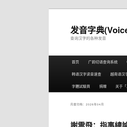
跳
跳
至
至
主
副
发音字典(Voice
内
内
查询汉字的各种发音
容
容
区
区
域
域
主
首页
广韵切语查询系统
页
韩语汉字读音速查
越南语汉
字體試驗頁
捐赠
关于「发
月度归档：
2026年04月
謝雲飛：指事總