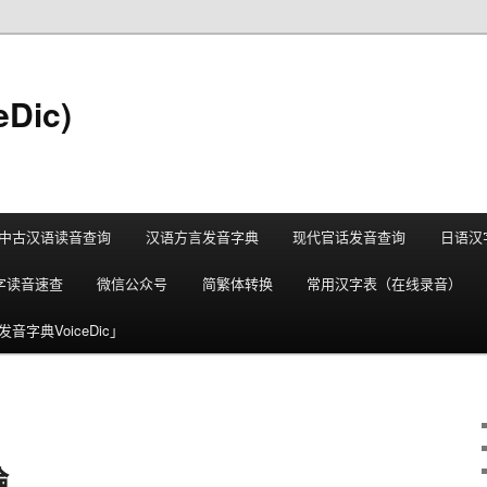
Dic)
中古汉语读音查询
汉语方言发音字典
现代官话发音查询
日语汉
字读音速查
微信公众号
简繁体转换
常用汉字表（在线录音）
音字典VoiceDic」
論