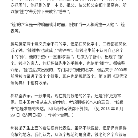
岁抓周时，他抓到的是一本书，祖父、伯父和父亲都非常高兴，所
以按“锺”字辈分排下来故名“锺书 ”。
“鐘”的含义是一种响器或计时器，例如“当一天和尚撞一天鐘 ”、鐘
表等。
鍾与鐘是两个意义完全不同的字，但是在简化字中，二者都被简化
成了钟。“钱鍾书”也就成了“钱钟书”。但钱老生前不认可自己名字
中的“钟”，他的手迹中一直自称“鍾 ”。后来为了折中，出现了“锺”
字。钱老的家人，包括杨绛先生的手稿中，也使用“锺”字。郝铭鉴
介绍，“锺”是后来出现的，专门用于钱老的名字，但后来于 2000年
前后被收录进了汉字字符集，现在也是规范汉字。第 6 版《现代汉
语词典》中也有收录。
郝铭鉴表示，一般来说，现在提到钱老的名字，还是“钟”更为常
见。但中国有“名从主人”的传统，考虑到钱老本人的意见， “钱锺
书”也是准确的表达，因此两种写法都不算错。（见 2013 年 5 月
29 日《济南日报》，作者李雪萌。）
郝铭鉴先生上面的看法很有代表性，虽然不能说错，但是仍有值得
商榷的地方。我们认为，从汉字规范的角度讲，钱老的名字应该写