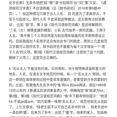
化字总表》无条件地把“穀”“嚮”“濛”分别简作“谷”“向”“蒙”欠妥，《通
用规范汉字表》不应该照搬（见《辞书研究》 2016年第6期45
页）。）但这种情况只限于古人人名， 目 的是为了求真存古，不
至于引起歧义。现代人名 不宜采取这种做法。这方面有过经验教
训， 比如 “镕”字，第 2 版《现代汉语规范词典》是这样解释的：
“①名〈文〉熔铸金属的模型。②名 古代指矛一类的武器。③用于
人名。”其中第三个义项显然是为前总理朱镕基的名字而特意设立
的。目前我国对人名用字还没有出台专门的规定，原则上凡是规范
汉字都可以用作名字，辞书自然也不需要为每个汉字增设一个“用
于人名”的义项。第3版《现代汉语规范词典》注意到了这个问题，
删除了义项三，这是完全正确的。
5.“名从主人”不能没有约束。众所周知，对于有特殊读音和意义的
地名、人名，在语言文字规范的时候，有一个“名从主人”原则。但
这一原则在具体使用过程中是非常谨慎的，是要受到许多因素制约
的。比如，陈寅恪先生名字中的“恪”有kè 和què两读，但在1985年
12月公布的《普通话异读词审音表》中，明确规定“恪”统读为kè；
第2版、第3版《现代汉语规范词典》“恪”字下都有特别提示：“统读
kè,不读gè或què。”因为如果一味地“名从主人”，规范也就无从说起
了。上引文章说，“钱老生前不认可自己名字中的‘钟 ’，钱老手迹中
一直自称‘鍾’。后来为了折中，出现了‘锺’字。钱老的家人，包括杨