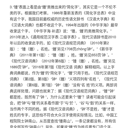
3.“锺”表面上看是由“鍾”类推出来的“简化字”，其实它是一个不伦不
类的字。根据我们考察， 1986年重新发表的《简化字总表》中没
有这个字，我国目前最权威的历史性语文辞书 《汉语大字典》和
《汉语大词典》也都不收这个字。1994年出版的《中华字海》最早
收录这个字，《中华字海·补遗》说：“锺，‘鍾’的类推简化字。”
2013年进入《通用规范汉字表·三级字表》。现代汉语辞书是2010
年以后的收录此字的，如《现代汉语规范词典》（2010年第2
版）：“锺（鍾），名姓。‘鍾’另见1708页zhōng‘钟²’。”《新华字
典》（2011年第11版）：“锺（鍾），姓。‘鍾’另见653页‘钟 ’。”
《现代汉语词典》（2012年第6版）：“锺（鍾），名姓。‘鍾’另见
1689页‘钟²’。”2016年第7版《现代汉语 词典》解释相同。以上字
典词典都说，作为“鍾”的“简化字 ”，“锺”只用于姓。《现代汉语规范
词典》（第2版、第3版）“钟²（鍾）”义项四列有“名姓 ”，《现代汉
语词典》（第6版、第7版）“钟²（鍾）”没有“名 姓”的义项。两部词
典这样处理，问题也就来了：据《现代汉语规范词典》，“锺”“钟”
都是姓，既然有了“钟 ”，为什么还要来个“锺”？读者可能会引起误
会，把“钟”与“锺”的关系看作跟“于”与“於 ”、“谷”与“穀”的关系一样，
当作两个不同的姓。据《现代汉语词典》，“钟”不是姓，“锺”才是
姓氏的专字，这恐怕不符合大众汉字使用实际情况。比如，中国工
程院院士钟南山，从百度查找“锺南山”，一条记录都没有，所有信
息全部写作“钟南山”！另外，如果说“鍾”作为姓氏要专门造个字，