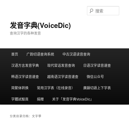
跳
跳
至
至
搜
主
副
索
内
内
发音字典(VoiceDic)
容
容
查询汉字的各种发音
区
区
域
域
主
首页
广韵切语查询系统
中古汉语读音查询
页
汉语方言发音字典
现代官话发音查询
日语汉字读音速查
韩语汉字读音速查
越南语汉字读音速查
微信公众号
简繁体转换
常用汉字表（在线录音）
廣韻切語上下字表
字體試驗頁
捐赠
关于「发音字典VoiceDic」
分类目录归档：
文字學