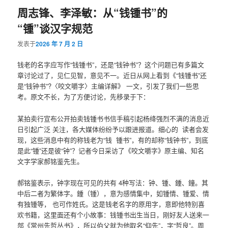
周志锋、李泽敏：从“钱锺书”的
“锺”谈汉字规范
发表于
2026 年 7 月 2 日
钱老的名字应写作“钱锺书”，还是“钱钟书”？这个问题已有多篇文
章讨论过了，见仁见智，意见不一。近日从网上看到《“钱锺书”还
是“钱钟书”?〈咬文嚼字〉主编详解》 一文，引发了我们一些思
考。原文不长，为了方便讨论，先移录于下：
某拍卖行宣布公开拍卖钱锺书书信手稿引起杨绛强烈不满的消息近
日引起广泛 关注，各大媒体纷纷予以跟进报道。细心的 读者会发
现，这些消息中有的称钱老为“钱 锺书”，有的却称“钱钟书”，到底
是此“锺”还是彼“钟”？记者今日采访了《咬文嚼字》原主编、知名
文字学家郝铭鉴先生。
郝铭鉴表示，钟字现在可见的共有 4种写法：钟、锺、鍾、鐘。其
中后二者为繁体字。鍾（锺），意为感情集中，如锺情、锺爱、情
有独锺等， 也可作姓氏。这是钱老名字的原用字，意即他特别喜
欢书籍，这里面还有个小故事：钱锺书出生当日，刚好友人送来一
部《常州先哲丛书》，所以伯父就为他取名“仰先”，字“哲良”。周