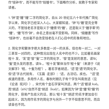
作“钱钟书”，而不能写作“钱锺书”。下面略作分析，就教于专家和
读者。
1.“钟”是“鍾”“鐘”二字的简化字，自从 20 世纪五六十年代推广简化
字以来，简化字已经深入人心。大家都知道，“钟”与“鍾”是完全等
义的，不管钱老名字是取义于“鍾情”的“鍾”，还是取义于“鍾字辈”的
“鍾”，“鍾”写作“钟”，命名之意丝毫不受影响。同样，“錢鍾書”写作
“钱钟书”，也丝毫不会改变钱老在人们心目中的形象和地位。
2. 简化字和繁体字绝大多数是一对一的关系，但也有一对二、一对
三甚至一对四的，这种情况出现在人名中的也不少。比如著名画家
程十 发，“发”是“發”“髮”二字的简化字，“發”是发射的意思，读fā；
“髮”是头发的意思，读fà 。“程十发”繁体当作“程十髮”（来源于《说
文解字》“程，十髮为程”）。著名学者胡适，“适”是“適”的简化字。
但“适”字古代就有，《玉篇 ·辵部》：“适，古活切。疾也。 ”“适”是
疾速的意思，多用作人名，春秋时期孔子有个学生叫南宫适（见
《论语 ·宪问》），宋代有个金石学家叫洪适，两个“适”都读 kuò。
而“胡适（shì)”自然不是“胡适（kuò)”。如果因为“钟”是“鍾”和“鐘”的
简化字，容易产生歧义的话，那么“程十发”“胡适”的名字更加会引
起歧义，因为用作名字的简化字与另外一个字不但意思不同，而且
读音也不同。