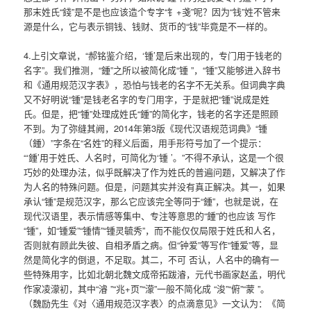
那末姓氏“錢”是不是也应该造个专字“钅+戔”呢？因为“钱”姓不管来
源是什么，它与表示铜钱、钱财、货币的“钱”毕竟是不一样的。
4.上引文章说，“郝铭鉴介绍，‘锺’是后来出现的，专门用于钱老的
名字”。我们推测，“鍾”之所以被简化成“锺 ”，“锺”又能够进入辞书
和《通用规范汉字表》，恐怕与钱老的名字不无关系。但词典字典
又不好明说“锺”是钱老名字的专门用字，于是就把“锺”说成是姓
氏。但是，把“锺”处理成姓氏“鍾”的简化字，钱老的名字还是照顾
不到。为了弥缝其阙，2014年第3版《现代汉语规范词典》“锺
（鍾）”字条在“名姓”的释义后面，用手形符号加了一个提示：
“‘鍾’用于姓氏、人名时，可简化为‘锺 ’。”不得不承认，这是一个很
巧妙的处理办法，似乎既解决了作为姓氏的普遍问题，又解决了作
为人名的特殊问题。但是，问题其实并没有真正解决。其一，如果
承认“锺”是规范汉字，那么它应该完全等同于“鍾”，也就是说，在
现代汉语里，表示情感等集中、专注等意思的“鍾”的也应该 写作
“锺”，如“锺爱”“锺情”“锺灵毓秀”，而不能仅仅局限于姓氏和人名，
否则就有顾此失彼、自相矛盾之病。但“钟爱”等写作“锺爱”等，显
然是简化字的倒退，不足取。其二，不可 否认，人名中的确有一
些特殊用字，比如北朝北魏文成帝拓跋濬，元代书画家赵孟，明代
作家凌濛初，其中“濬 ”“兆+页”“濛”一般不简化成 “浚”“俯”“蒙 ”。
（魏励先生《对〈通用规范汉字表〉的点滴意见》一文认为：《简