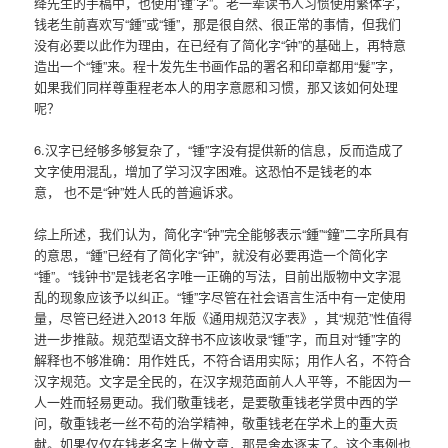
绛先生的手稿中，也使用‘锺’字”。老一辈读书人习惯使用繁体字，
钱老生前喜欢写“鍾”或“锺”，那是很自然、很正常的事情，但我们
没有必要以此作为理由，在已经有了简化字“钟”的基础上，再特意
造出一个“锺”来。程十发先生书画作品的署名和印章都用“髮”字，
如果我们同样尊重程老本人的用字意愿和习惯，那又该如何处理
呢？
6.汉字已经够多够复杂了，“锺”字没有提供新的信息，反而造成了
文字使用混乱，增加了学习汉字困难。这恐怕不是钱老的本
意， 也不是“钟”姓人氏的普遍诉求。
综上所述，我们认为，简化字“钟”完全能够表示“鍾”“鐘”二字所具有
的意思，“鍾”已经有了简化字“钟”，就没有必要再造一个简化字
“锺”。“钱钟书”是钱老名字唯一正确的写法，目前出版物中文字混
乱的现象应该予以纠正。“锺”字尽管在社会语言生活中有一定使用
量，尽管已经进入2013 年版《通用规范汉字表》，其“规范”性值得
进一步推敲。规范型语文辞书不应该收录“锺”字，而且对“锺”字的
解释也不够准确：用作姓氏，不符合语用实际；用作人名，不符合
汉字规范。文字是全民的，在汉字规范面前人人平等，不能因为一
人一姓而轻易更动。我们敬重钱老，是要敬重钱老学贯中西的学
问，敬重钱老一丝不苟的治学精神，敬重钱老在学术上的重大贡
献。如果仅仅在钱老名字上做文章，那是舍本逐末了。这个事例也