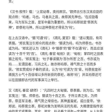
言。
《汉书·叙传》载：“上官幼尊，类祃厥宗。”颜师古引东汉末应劭的
观点称：“祃者，马也。马者兵之首，故祭其先神也。”在应劭看
来，马为军队之首，是军中最为重要的，所以祃祭就是“祭其先
神”，即祭祀马神，所以这种祭祀才得名为“祃”。
在上古汉语中，“貉”可通“祃”，《周礼·夏官》载：“遂以蒐田，有司
表貉。”郑玄笺注引郑众的观点称：“貉读为祃，祃为师祭也。书亦
或为祃。”郑玄还认为《周礼》中“貉祭”的“貉”不仅通“祃”，而且应该
读为“十百千”的“百”。《周礼·春官·甸祝》说：“甸祝：掌四时之田表
貉之祝号。”郑玄笺注：“杜子春读貉为‘百尔所思’之百，书亦或为
祃……玄谓田者，习兵之礼，故亦称祃祭，祷气势之十百而多
获。”郑玄赞成杜子春的读法，认为“祃”可读为“百”音，祃祭就是祈
祷我方士气十百倍增以多所斩获的祭祀，故称“祃”；并且祃祭还可
以在田猎即古代的军事演习上举行。
又《周礼·春官·肆师》：“凡四时之大甸猎，祭表貉，则为位。”郑
玄笺注：“貉，师祭也。貉读为十百之百。于所立表之处，为师
祭，祭造军法者，祷气势之增倍也。其神盖蚩蚘，或曰皇帝。”依
郑说，祃祭需立表，祭祀对象为发明兵法的先祖，大概便是指传说
中的蚩尤或黄帝。其实，郑玄、杜子春之说有一定道理，从上古音