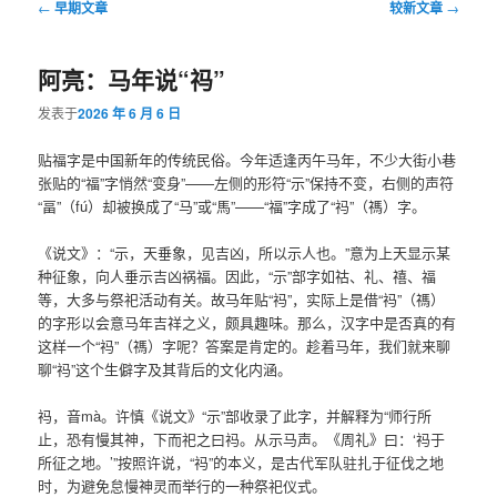
文
←
早期文章
较新文章
→
章
导
阿亮：马年说“祃”
航
发表于
2026 年 6 月 6 日
贴福字是中国新年的传统民俗。今年适逢丙午马年，不少大街小巷
张贴的“福”字悄然“变身”——左侧的形符“示”保持不变，右侧的声符
“畐”（fú）却被换成了“马”或“馬”——“福”字成了“祃”（禡）字。
《说文》：“示，天垂象，见吉凶，所以示人也。”意为上天显示某
种征象，向人垂示吉凶祸福。因此，“示”部字如祜、礼、禧、福
等，大多与祭祀活动有关。故马年贴“祃”，实际上是借“祃”（禡）
的字形以会意马年吉祥之义，颇具趣味。那么，汉字中是否真的有
这样一个“祃”（禡）字呢？答案是肯定的。趁着马年，我们就来聊
聊“祃”这个生僻字及其背后的文化内涵。
祃，音mà。许慎《说文》“示”部收录了此字，并解释为“师行所
止，恐有慢其神，下而祀之曰祃。从示马声。《周礼》曰：‘祃于
所征之地。’”按照许说，“祃”的本义，是古代军队驻扎于征伐之地
时，为避免怠慢神灵而举行的一种祭祀仪式。