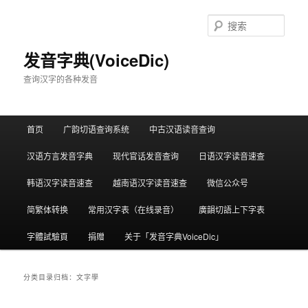
跳
跳
至
至
搜
主
副
索
内
内
发音字典(VoiceDic)
容
容
查询汉字的各种发音
区
区
域
域
主
首页
广韵切语查询系统
中古汉语读音查询
页
汉语方言发音字典
现代官话发音查询
日语汉字读音速查
韩语汉字读音速查
越南语汉字读音速查
微信公众号
简繁体转换
常用汉字表（在线录音）
廣韻切語上下字表
字體試驗頁
捐赠
关于「发音字典VoiceDic」
分类目录归档：
文字學