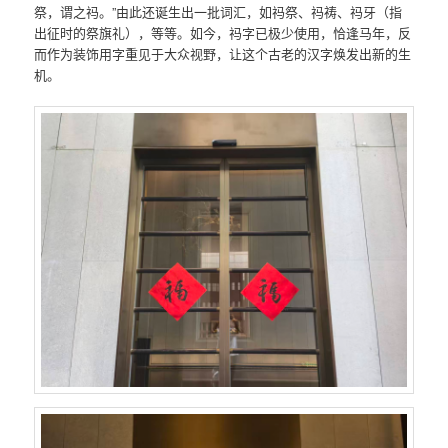
祭，谓之祃。”由此还诞生出一批词汇，如祃祭、祃祷、祃牙（指
出征时的祭旗礼），等等。如今，祃字已极少使用，恰逢马年，反
而作为装饰用字重见于大众视野，让这个古老的汉字焕发出新的生
机。