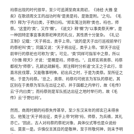
祃祭出现的时代很早，至少可追溯至商末周初，《诗经·大雅·皇
矣》在歌颂周文王的战功时有“是类是祃，是致是附。”之句。《毛
传》释为“于内曰类，于野曰祃。”郑玄笺注则称“类也，祃也，师
祭。”这里的“类”，又作“禷”。《说文》释“禷”为“以事类祭天神”，是
一种因特定事宜事类祭祀神灵的礼仪，其性质十分复杂。《礼记·
王制》记载：“天子将出，类乎上帝。”说的是天子出行巡视前举行
的祭祀叫“类”；同篇又说：“天子将出征，类乎上帝。”即天子出征
前举行的祭祀也可称为“类”。可见，“类”同样可指军中之祭，所以
《尔雅·释天》才说：“是禷是祃，师祭也。”，且郑玄将类祭、祃祭
都视为“师祭”。孔颖达疏解毛、郑注释时分析道“文王之于此行，非
直吊民伐罪，又能敬事明神。初出兵之时，于是为类祭。至所征之
地，于是为祃祭。”总之，类祭、祃祭均可统言为军队的祭祀，其
区别在于类祭为军队在出征之初，并于国都之内举行，故《毛传》
云“于内曰类”；而祃祭则是军队抵达出征之地时举行的，故《毛
传》云“于野曰祃”。
然而，商周时期的祃祭失传甚早，至少东汉末年的郑玄已未得亲
见。他笺注“天子将出征，类乎上帝”时称“祃，师祭，为兵祷，其礼
亦亡。”因此，古人对祃祭的祭祀对象、具体仪式等也是众说纷
纭、莫衷一是。许慎仅言其目的是敬神，至于所敬何神，则未予明