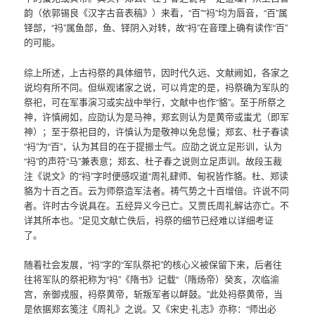
韵（依郭锡良《汉字古音表稿》）来看，“百”“祃”均为唇音，“百”属
铎部，“祃”属鱼部，鱼、铎阴入对转，故“祃”在音理上确有读作“百”
的可能。
综上所述，上古祃祭的具体细节，因时代久远、文献阙如，各家之
说均有所不同。但纵观诸家之说，可以肯定的是，祃祭确为军队的
祭祀，可在军事演习或实战中举行，文献中也作“貉”。至于所祭之
神，许慎阙如，应劭认为是马神，郑玄则认为是黄帝或蚩尤（即军
神）；至于祭祀目的，许慎认为是敬神以免怠慢；郑玄、杜子春读
“祃”为“百”，认为其目的在于提振士气。应劭之说立足形训，认为
“祃”的声符“马”兼表意；郑玄、杜子春之说则立足声训。故段玉裁
注《说文》的“祃”字时便感叹道“周礼肆师、甸祝皆作貉。杜、郑读
貉为十百之百。云为师祭造军法者。祷气势之十百增倍。许说不同
者。许时古今说具在。五经异义今已亡。又贾氏周礼解诂亦亡。不
详其所本也。”足见文献亡佚后，祃祭的细节已经难以详细考证
了。
随着社会发展，“祃”字的“军队祭祀”的核心义被保留下来，后者往
往将军队的祭祀称为“祃”《隋书》记载“（隋炀帝）癸亥，次临渝
宫，亲御戎服，祃祭黄帝，斩叛军者以衅鼓。”此处祃祭黄帝，当
是依据郑玄笺注《周礼》之说。又《宋史·礼志》亦称：“师出必